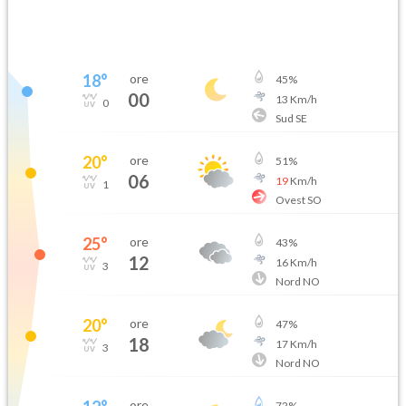
18
°
ore
45
%
00
13
Km/h
0
Sud SE
20
°
ore
51
%
06
19
Km/h
1
Ovest SO
25
°
ore
43
%
12
16
Km/h
3
Nord NO
20
°
ore
47
%
18
17
Km/h
3
Nord NO
ore
72
%