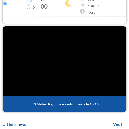
12
°
00
10
Km/h
0
Nord
TG Meteo Regionale
-
edizione delle 15:10
Ultime news
Vedi