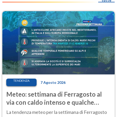
tutte
TENDENZA
7 Agosto 2026
Meteo: settimana di Ferragosto al
via con caldo intenso e qualche
temporale
La tendenza meteo per la settimana di Ferragosto