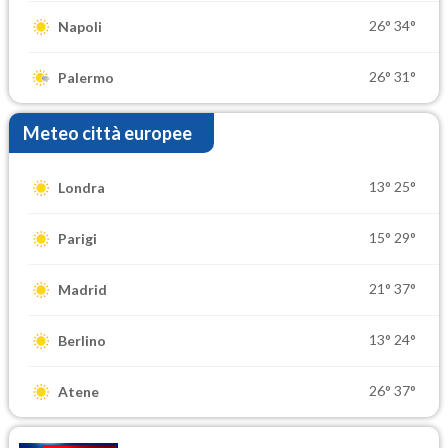
26°
34°
Napoli
26°
31°
Palermo
Meteo città europee
13°
25°
Londra
15°
29°
Parigi
21°
37°
Madrid
13°
24°
Berlino
26°
37°
Atene