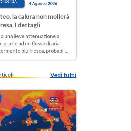
TENDENZA
4 Agosto 2026
eo, la calura non mollerà
presa. I dettagli
o una lieve attenuazione al
 grazie ad un flusso di aria
germente più fresca, probabile
o rinforzo dell’anticiclone
icano entro Ferragosto
rticoli
Vedi tutti