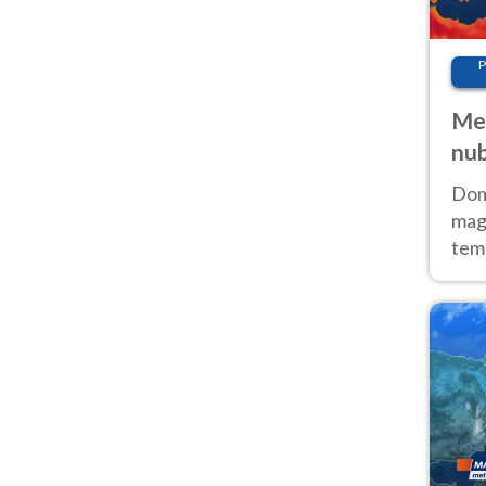
P
Met
nub
Sud
Doma
magg
temp
sem
prev