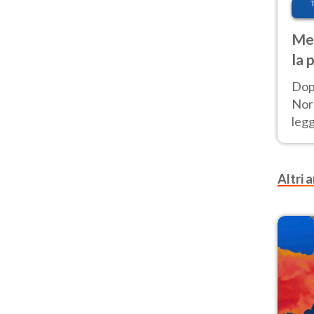
Met
la 
Dop
Nord
leg
nuov
afr
Altri a