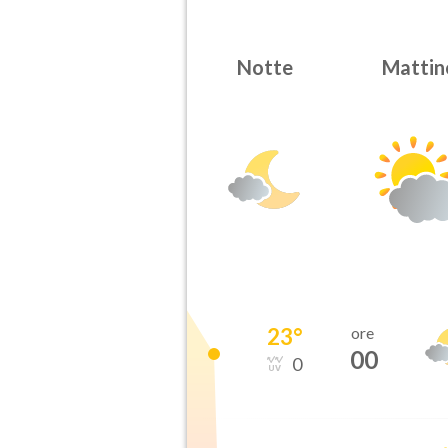
Notte
Mattin
23
°
ore
00
0