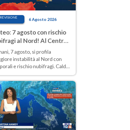
REVISIONE
6 Agosto 2026
eo: 7 agosto con rischio
ifragi al Nord! Al Centro-
 caldo estremo
ni, 7 agosto, si profila
iore instabilità al Nord con
orali e rischio nubifragi. Caldo
pre estremo al Centro-Sud. Le
isioni.