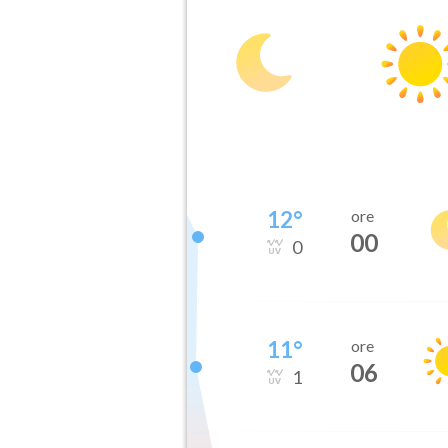
12
°
ore
00
0
11
°
ore
06
1