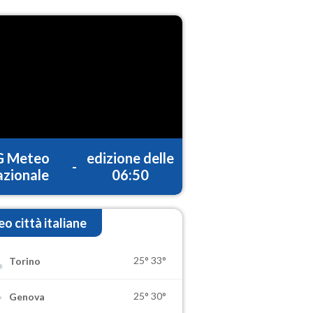
G Meteo
edizione delle
-
zionale
06:50
o città italiane
25°
33°
Torino
25°
30°
Genova