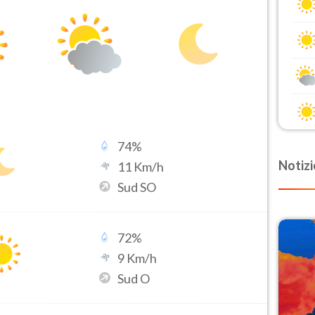
74
%
Notizi
11
Km/h
Sud SO
72
%
9
Km/h
Sud O