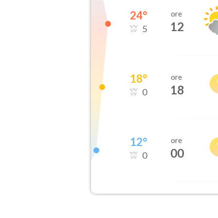
24
°
ore
12
5
18
°
ore
18
0
12
°
ore
00
0