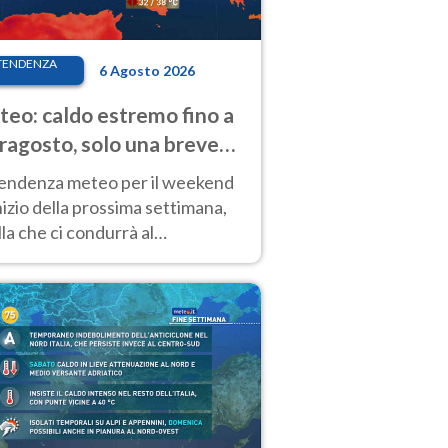
TENDENZA
6 Agosto 2026
eo: caldo estremo fino a
ragosto, solo una breve
sa. Ecco dove
tendenza meteo per il weekend
inizio della prossima settimana,
la che ci condurrà al
ragosto, vede ancora
perature molto elevate