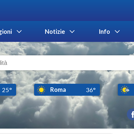
ioni
Notizie
Info
Roma
25°
36°