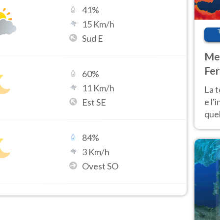
41
%
15
Km/h
Sud E
Met
Fer
60
%
pau
11
Km/h
La 
e l'
Est SE
quel
Fer
84
%
tem
3
Km/h
Ovest SO