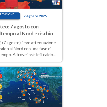
REVISIONE
7 Agosto 2026
eo: 7 agosto con
tempo al Nord e rischio
ifragi. Altrove caldo
 (7 agosto) lieve attenuazione
tremo
caldo al Nord con una fase di
empo. Altrove insiste il caldo
emo con picchi di 40°C. Le
isioni