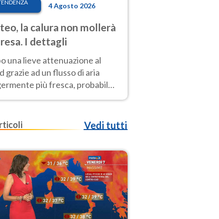
TENDENZA
4 Agosto 2026
eo, la calura non mollerà
presa. I dettagli
o una lieve attenuazione al
 grazie ad un flusso di aria
germente più fresca, probabile
o rinforzo dell’anticiclone
icano entro Ferragosto
rticoli
Vedi tutti