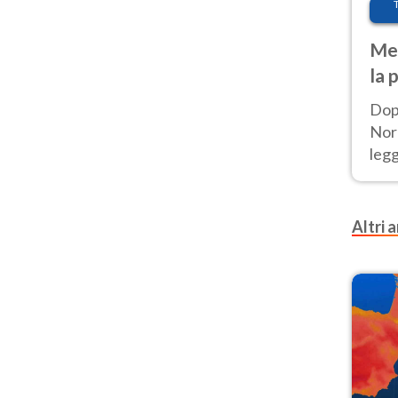
Met
la 
Dop
Nord
leg
nuov
afr
Altri a