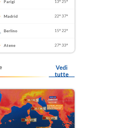
13°
25°
Parigi
22°
37°
Madrid
15°
22°
Berlino
27°
33°
Atene
e
Vedi
tutte