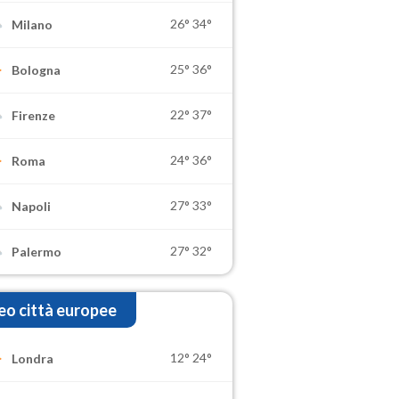
26°
34°
Milano
25°
36°
Bologna
22°
37°
Firenze
24°
36°
Roma
27°
33°
Napoli
27°
32°
Palermo
o città europee
12°
24°
Londra