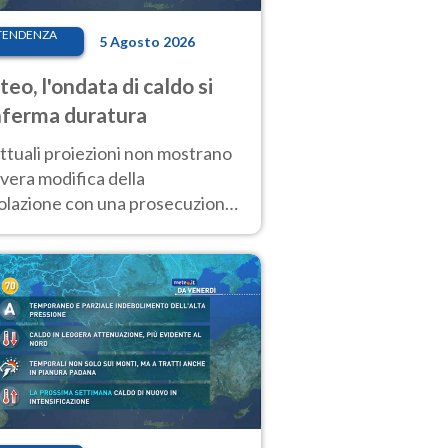
TENDENZA
5 Agosto 2026
eo, l'ondata di caldo si
ferma duratura
ttuali proiezioni non mostrano
vera modifica della
colazione con una prosecuzione
caldo fuori scala per molti
ni, compresa la settimana di
ragosto