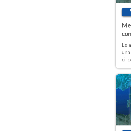
Met
con
Le a
una 
cir
del 
gior
Fer