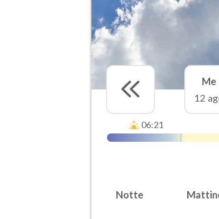
Me
12 ag
06:21
Notte
Mattin