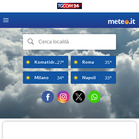
Komatidr...
Roma
27°
35°
Milano
Napoli
34°
33°