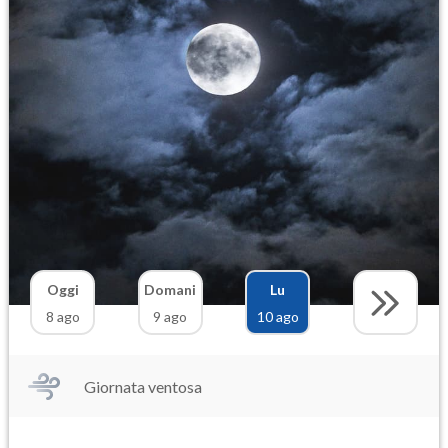
Oggi
Domani
Lu
8 ago
9 ago
10 ago
Giornata ventosa