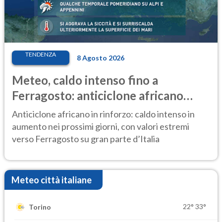
TENDENZA
8 Agosto 2026
Meteo, caldo intenso fino a
Ferragosto: anticiclone africano
ancora protagonista
Anticiclone africano in rinforzo: caldo intenso in
aumento nei prossimi giorni, con valori estremi
verso Ferragosto su gran parte d’Italia
Meteo città italiane
22°
33°
Torino