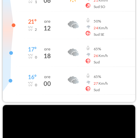
06
21
Km/h
1
Sud SO
21
°
ore
50
%
12
24
Km/h
2
Sud SE
17
°
ore
65
%
18
26
Km/h
0
Sud
16
°
ore
65
%
00
27
Km/h
0
Sud