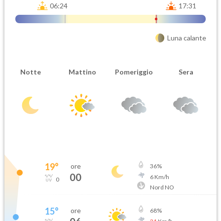
06:24
17:31
Luna calante
Notte
Mattino
Pomeriggio
Sera
19
°
ore
36
%
00
6
Km/h
0
Nord NO
15
°
ore
68
%