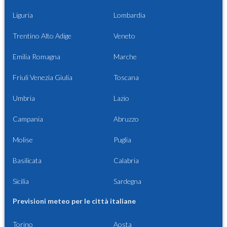
Liguria
Lombardia
Trentino Alto Adige
Veneto
Emilia Romagna
Marche
Friuli Venezia Giulia
Toscana
Umbria
Lazio
Campania
Abruzzo
Molise
Puglia
Basilicata
Calabria
Sicilia
Sardegna
Previsioni meteo per le città italiane
Torino
Aosta