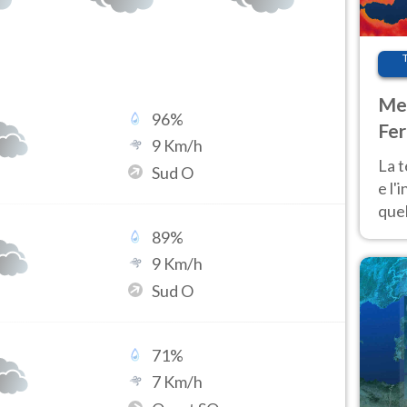
Met
96
%
Fer
9
Km/h
pau
La 
Sud O
e l'
quel
Fer
89
%
tem
9
Km/h
Sud O
71
%
7
Km/h