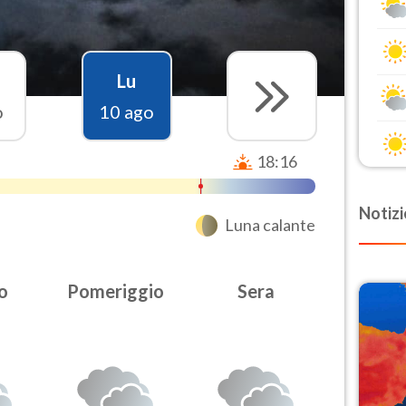
Lu
o
10 ago
18:16
Notizi
Luna calante
o
Pomeriggio
Sera