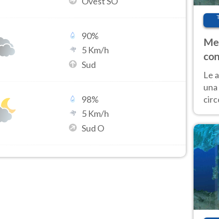
Ovest SO
90
%
Met
5
Km/h
con
Sud
Le a
una 
cir
98
%
del 
5
Km/h
gior
Sud O
Fer