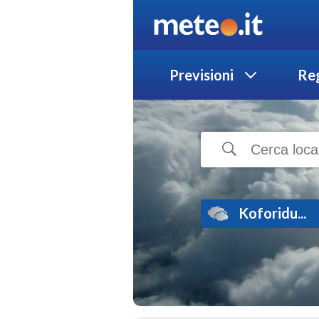
Previsioni
Reg
Koforidu...