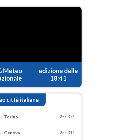
G Meteo
edizione delle
-
zionale
18:41
o città italiane
25°
37°
Torino
25°
31°
Genova