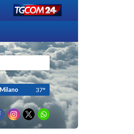
Milano
37°