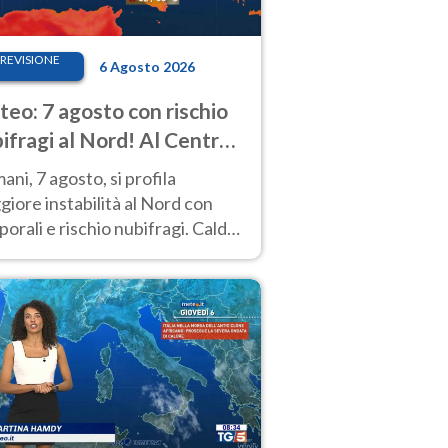
REVISIONE
6 Agosto 2026
eo: 7 agosto con rischio
ifragi al Nord! Al Centro-
 caldo estremo
ni, 7 agosto, si profila
iore instabilità al Nord con
orali e rischio nubifragi. Caldo
pre estremo al Centro-Sud. Le
isioni.