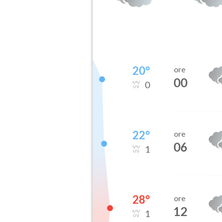
20
°
ore
00
0
22
°
ore
06
1
28
°
ore
12
1