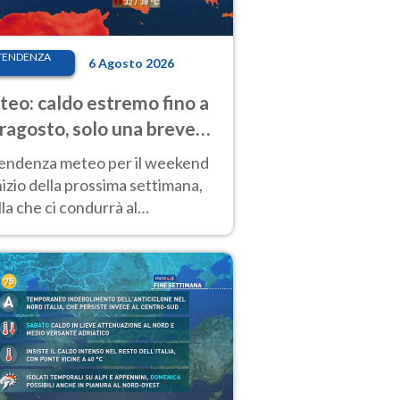
TENDENZA
6 Agosto 2026
eo: caldo estremo fino a
ragosto, solo una breve
sa. Ecco dove
tendenza meteo per il weekend
inizio della prossima settimana,
la che ci condurrà al
ragosto, vede ancora
perature molto elevate