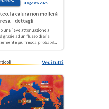
TENDENZA
4 Agosto 2026
eo, la calura non mollerà
presa. I dettagli
o una lieve attenuazione al
 grazie ad un flusso di aria
germente più fresca, probabile
o rinforzo dell’anticiclone
icano entro Ferragosto
rticoli
Vedi tutti