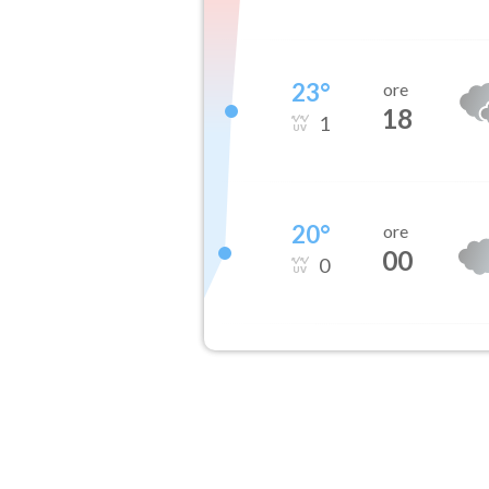
23
°
ore
18
1
20
°
ore
00
0