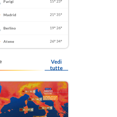
15°
23°
Parigi
21°
35°
Madrid
19°
26°
Berlino
26°
34°
Atene
e
Vedi
tutte