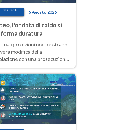
TENDENZA
5 Agosto 2026
eo, l'ondata di caldo si
ferma duratura
ttuali proiezioni non mostrano
vera modifica della
colazione con una prosecuzione
caldo fuori scala per molti
ni, compresa la settimana di
ragosto