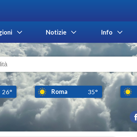
ioni
Notizie
Info
Roma
26°
35°