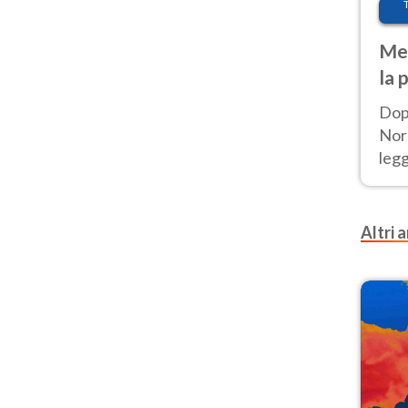
Met
la 
Dop
Nord
leg
nuov
afr
Altri a