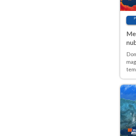
P
Met
nub
Sud
Doma
magg
temp
sem
prev