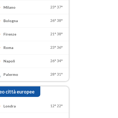
23°
37°
Milano
26°
38°
Bologna
21°
38°
Firenze
23°
36°
Roma
26°
34°
Napoli
28°
31°
Palermo
o città europee
12°
22°
Londra