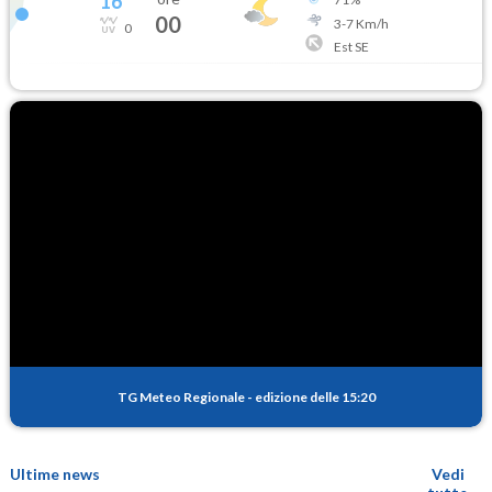
16
°
00
3
-
7
Km/h
0
Est SE
TG Meteo Regionale
-
edizione delle 15:20
Ultime news
Vedi