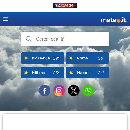
Kochevje
Roma
29°
36°
Milano
Napoli
35°
34°