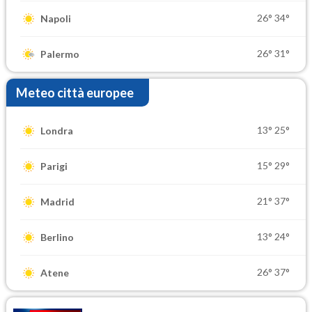
26°
34°
Napoli
26°
31°
Palermo
Meteo città europee
13°
25°
Londra
15°
29°
Parigi
21°
37°
Madrid
13°
24°
Berlino
26°
37°
Atene