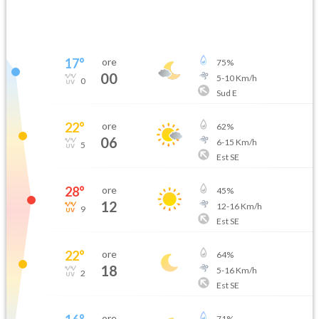
17
°
ore
75
%
00
5
-
10
Km/h
0
Sud E
22
°
ore
62
%
06
6
-
15
Km/h
5
Est SE
28
°
ore
45
%
12
12
-
16
Km/h
9
Est SE
22
°
ore
64
%
18
5
-
16
Km/h
2
Est SE
ore
71
%