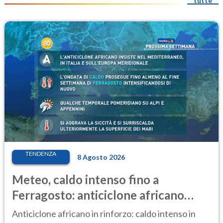
tutte
TENDENZA
8 Agosto 2026
Meteo, caldo intenso fino a
Ferragosto: anticiclone africano
ancora protagonista
Anticiclone africano in rinforzo: caldo intenso in