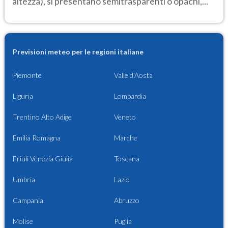
altezza), si presentano semitrasparenti o opachi,...
Previsioni meteo per le regioni italiane
Piemonte
Valle d'Aosta
Liguria
Lombardia
Trentino Alto Adige
Veneto
Emilia Romagna
Marche
Friuli Venezia Giulia
Toscana
Umbria
Lazio
Campania
Abruzzo
Molise
Puglia