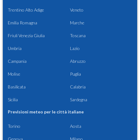
Trentino Alto Adige
Veneto
Emilia Romagna
Marche
Friuli Venezia Giulia
Toscana
Umbria
Lazio
Campania
Abruzzo
Molise
Puglia
Basilicata
Calabria
Sicilia
Sardegna
Previsioni meteo per le città italiane
Torino
Aosta
Genova
Milano