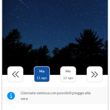
Ma
Me
11 ago
12 ago
Giornata ventosa con possibili piogge alla
sera