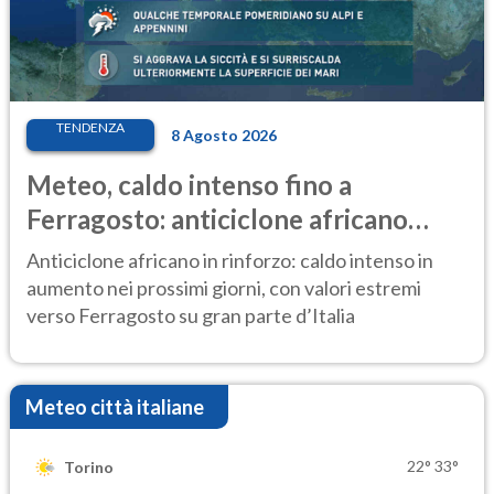
TENDENZA
8 Agosto 2026
Meteo, caldo intenso fino a
Ferragosto: anticiclone africano
ancora protagonista
Anticiclone africano in rinforzo: caldo intenso in
aumento nei prossimi giorni, con valori estremi
verso Ferragosto su gran parte d’Italia
Meteo città italiane
22°
33°
Torino