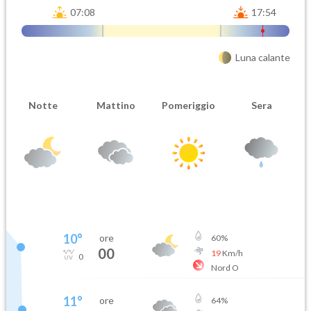
07:08
17:54
Luna calante
Notte
Mattino
Pomeriggio
Sera
10
°
ore
60
%
00
19
Km/h
0
Nord O
11
°
ore
64
%