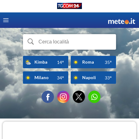
Kimba
Roma
14°
35°
Milano
Napoli
34°
33°