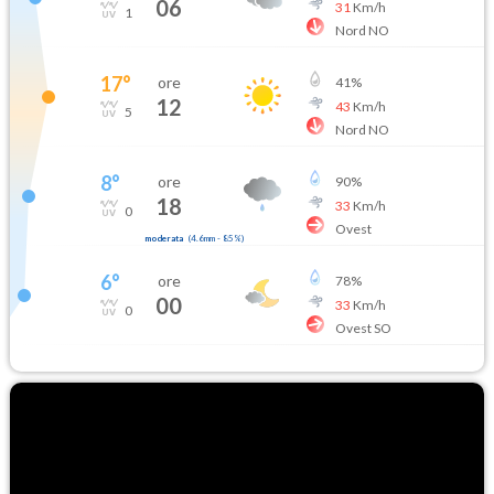
06
31
Km/h
1
Nord NO
17
°
ore
41
%
12
43
Km/h
5
Nord NO
8
°
ore
90
%
18
33
Km/h
0
Ovest
moderata
(
4.6mm
-
85
%)
6
°
ore
78
%
00
33
Km/h
0
Ovest SO