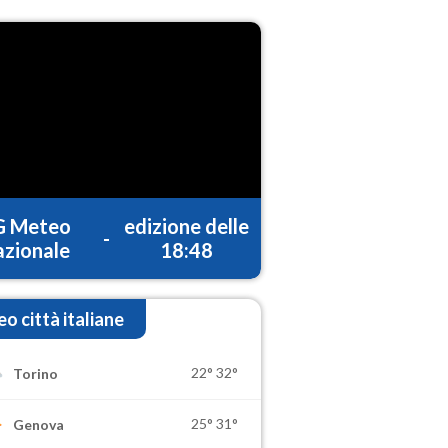
G Meteo
edizione delle
-
zionale
18:48
o città italiane
22°
32°
Torino
25°
31°
Genova