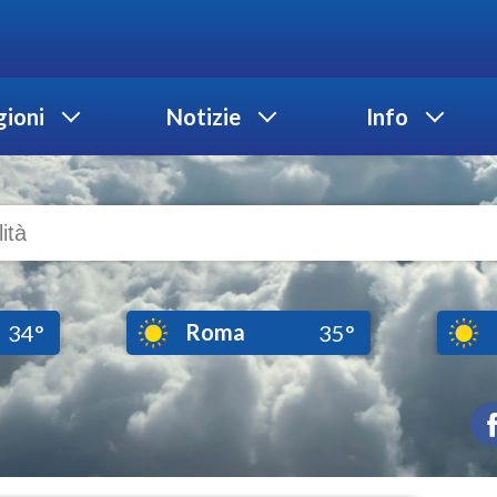
ioni
Notizie
Info
Roma
34°
35°