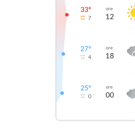
33
°
ore
12
7
27
°
ore
18
4
25
°
ore
00
0