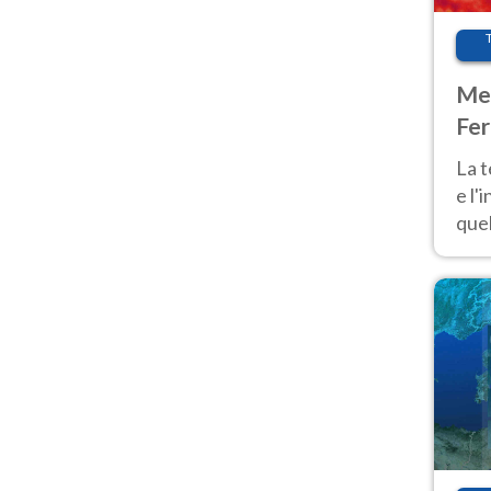
Met
Fer
pau
La 
e l'
quel
Fer
tem