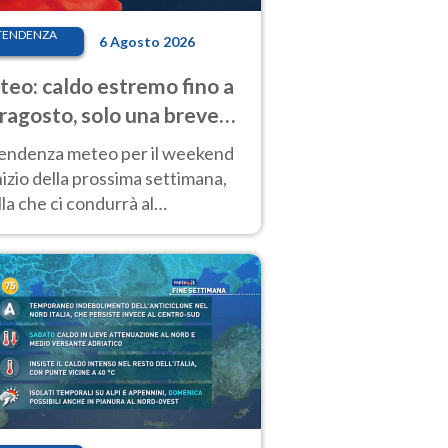
TENDENZA
6 Agosto 2026
eo: caldo estremo fino a
ragosto, solo una breve
sa. Ecco dove
tendenza meteo per il weekend
inizio della prossima settimana,
la che ci condurrà al
ragosto, vede ancora
perature molto elevate