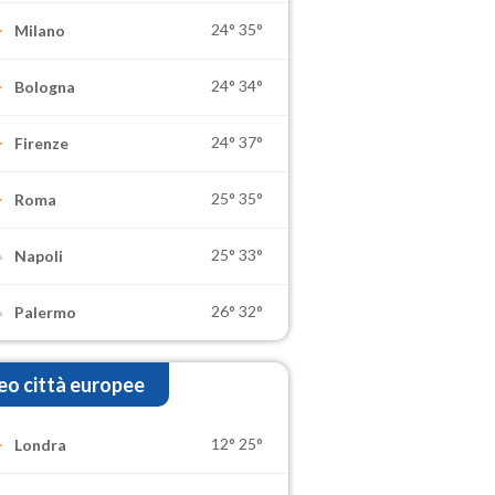
24°
35°
Milano
24°
34°
Bologna
24°
37°
Firenze
25°
35°
Roma
25°
33°
Napoli
26°
32°
Palermo
o città europee
12°
25°
Londra