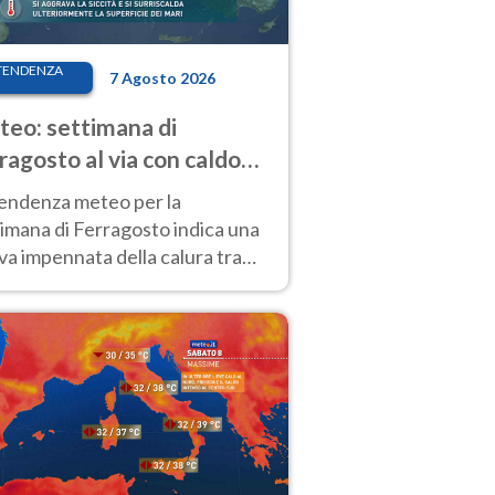
TENDENZA
7 Agosto 2026
eo: settimana di
ragosto al via con caldo
enso e qualche temporale
tendenza meteo per la
imana di Ferragosto indica una
a impennata della calura tra
 14 agosto, con nuovi rialzi
he al Nord.