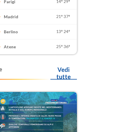
14°
29°
Parigi
21°
37°
Madrid
13°
24°
Berlino
25°
36°
Atene
e
Vedi
tutte