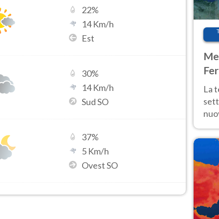
22
%
14
Km/h
Est
Met
Fer
30
%
int
14
Km/h
La 
sett
Sud SO
nuov
11 e
37
%
anc
5
Km/h
Ovest SO