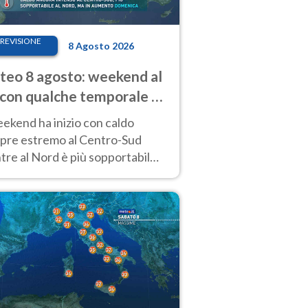
REVISIONE
8 Agosto 2026
eo 8 agosto: weekend al
 con qualche temporale e
do estremo al Centro-Sud
eekend ha inizio con caldo
pre estremo al Centro-Sud
re al Nord è più sopportabile
 a domenica 9. Temporali di
re sui rilievi.