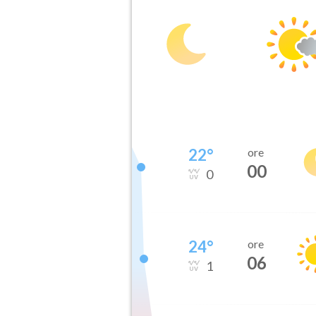
22
°
ore
00
0
24
°
ore
06
1