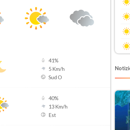
41
%
Notizi
5
Km/h
Sud O
40
%
13
Km/h
Est