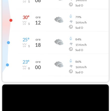
06
14
Km/h
1
Sud O
30
°
ore
79
%
12
16
Km/h
1
Sud O
25
°
ore
84
%
18
15
Km/h
1
Sud O
23
°
ore
86
%
00
16
Km/h
0
Sud O