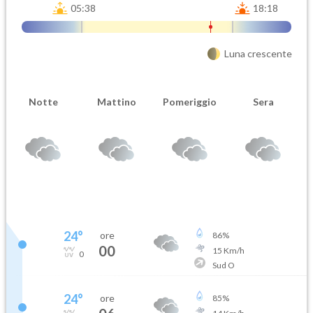
05:38
18:18
Luna crescente
Notte
Mattino
Pomeriggio
Sera
24
°
ore
86
%
00
15
Km/h
0
Sud O
24
°
ore
85
%