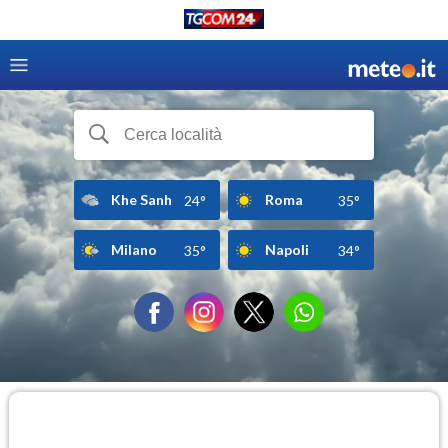
Khe Sanh
Roma
24°
35°
Milano
Napoli
35°
34°