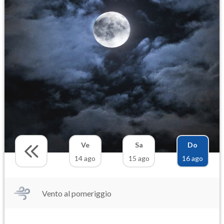
Ve
Sa
Do
14 ago
15 ago
16 ago
Vento al pomeriggio