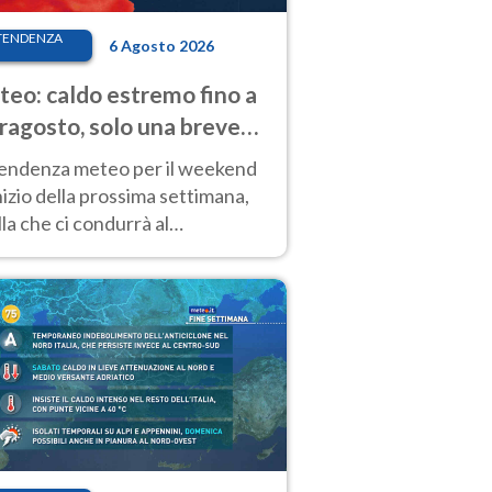
TENDENZA
6 Agosto 2026
eo: caldo estremo fino a
ragosto, solo una breve
sa. Ecco dove
tendenza meteo per il weekend
inizio della prossima settimana,
la che ci condurrà al
ragosto, vede ancora
perature molto elevate