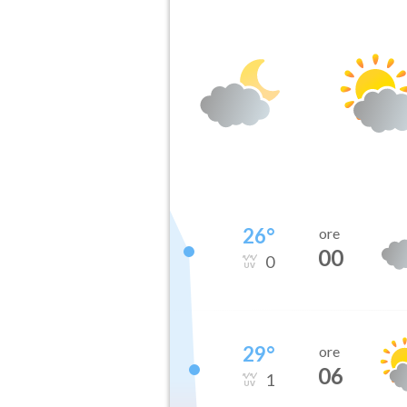
26
°
ore
00
0
29
°
ore
06
1