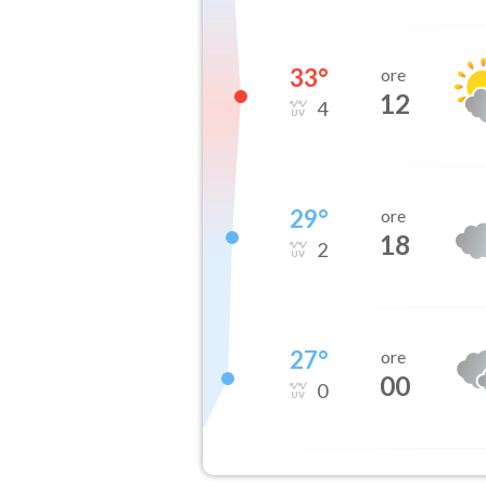
33
°
ore
12
4
29
°
ore
18
2
27
°
ore
00
0