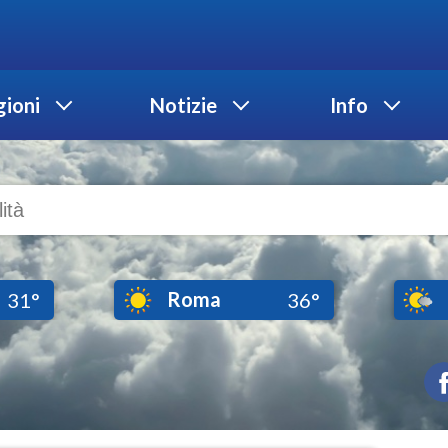
ioni
Notizie
Info
Roma
31°
36°