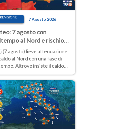
REVISIONE
7 Agosto 2026
eo: 7 agosto con
tempo al Nord e rischio
ifragi. Altrove caldo
 (7 agosto) lieve attenuazione
tremo
caldo al Nord con una fase di
empo. Altrove insiste il caldo
emo con picchi di 40°C. Le
isioni