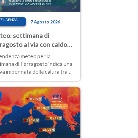
TENDENZA
7 Agosto 2026
eo: settimana di
ragosto al via con caldo
enso e qualche temporale
tendenza meteo per la
imana di Ferragosto indica una
a impennata della calura tra
 14 agosto, con nuovi rialzi
he al Nord.