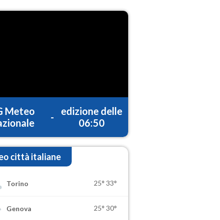
G Meteo
edizione delle
-
zionale
06:50
o città italiane
25°
33°
Torino
25°
30°
Genova