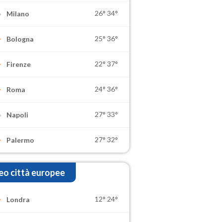
26°
34°
Milano
25°
36°
Bologna
22°
37°
Firenze
24°
36°
Roma
27°
33°
Napoli
27°
32°
Palermo
o città europee
12°
24°
Londra