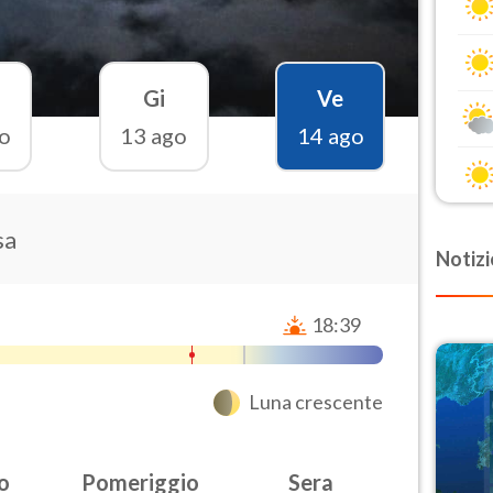
Gi
Ve
o
13 ago
14 ago
sa
Notizi
18:39
Luna crescente
o
Pomeriggio
Sera