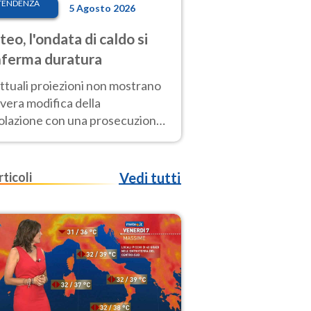
TENDENZA
5 Agosto 2026
eo, l'ondata di caldo si
ferma duratura
ttuali proiezioni non mostrano
vera modifica della
colazione con una prosecuzione
caldo fuori scala per molti
ni, compresa la settimana di
ragosto
rticoli
Vedi tutti