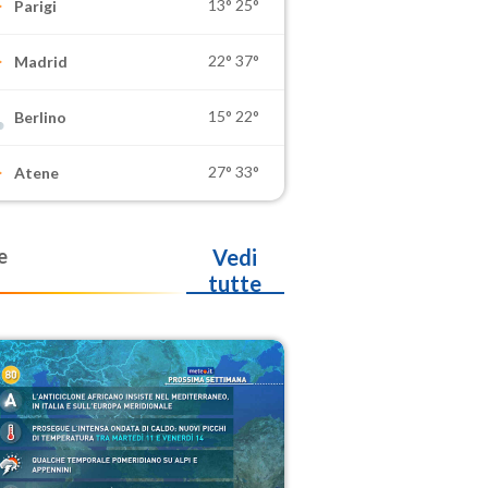
13°
25°
Parigi
22°
37°
Madrid
15°
22°
Berlino
27°
33°
Atene
e
Vedi
tutte