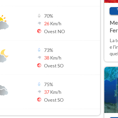
70
%
Met
26
Km/h
Fer
Ovest NO
pau
La 
e l'
73
%
quel
38
Km/h
Fer
Ovest SO
tem
75
%
37
Km/h
Ovest SO