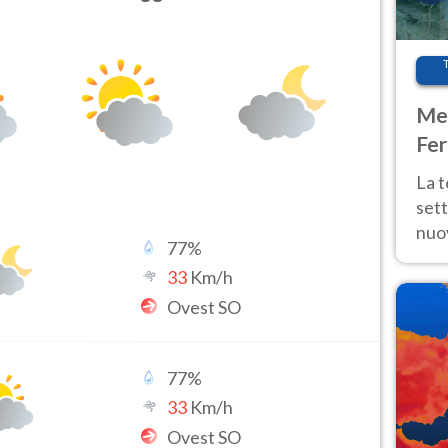
Met
Fer
int
La 
sett
nuov
77
%
11 e
33
Km/h
anc
Ovest SO
77
%
33
Km/h
Ovest SO