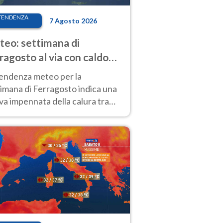
TENDENZA
7 Agosto 2026
eo: settimana di
ragosto al via con caldo
enso e qualche temporale
tendenza meteo per la
imana di Ferragosto indica una
a impennata della calura tra
 14 agosto, con nuovi rialzi
he al Nord.