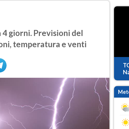
4 giorni. Previsioni del
oni, temperatura e venti
T
Na
Mete