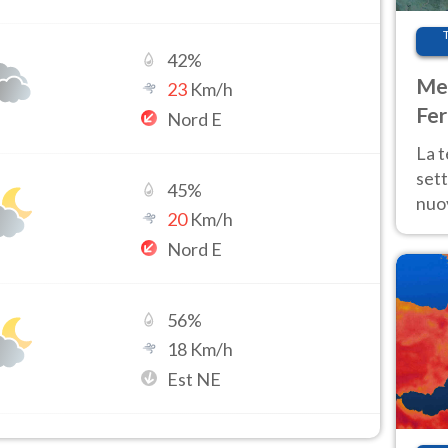
42
%
Met
23
Km/h
Fer
Nord E
int
La 
sett
45
%
nuov
20
Km/h
11 e
Nord E
anc
56
%
18
Km/h
Est NE