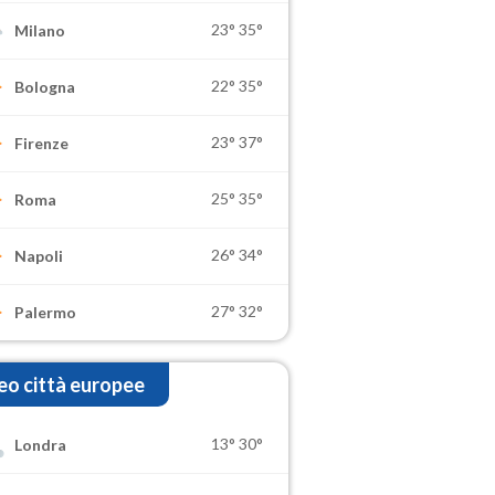
23°
35°
Milano
22°
35°
Bologna
23°
37°
Firenze
25°
35°
Roma
26°
34°
Napoli
27°
32°
Palermo
o città europee
13°
30°
Londra