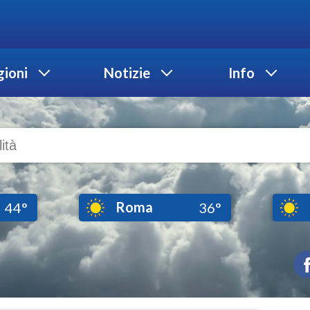
ioni
Notizie
Info
Roma
44°
36°