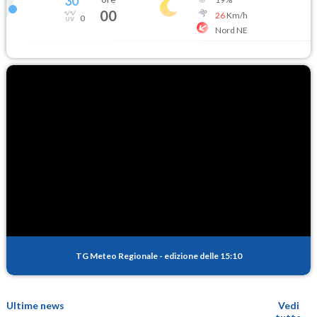
30
°
00
26
Km/h
0
Nord NE
TG Meteo Regionale
-
edizione delle 15:10
Ultime news
Vedi