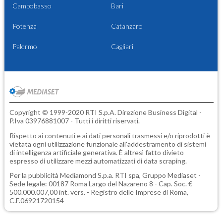
Campobasso
Bari
Potenza
Catanzaro
Palermo
Cagliari
Copyright © 1999-2020 RTI S.p.A. Direzione Business Digital -
P.Iva 03976881007 - Tutti i diritti riservati.
Rispetto ai contenuti e ai dati personali trasmessi e/o riprodotti è
vietata ogni utilizzazione funzionale all'addestramento di sistemi
di intelligenza artificiale generativa. È altresì fatto divieto
espresso di utilizzare mezzi automatizzati di data scraping.
Per la pubblicità
Mediamond S.p.a.
RTI spa, Gruppo Mediaset -
Sede legale: 00187 Roma Largo del Nazareno 8 - Cap. Soc. €
500.000.007,00 int. vers. - Registro delle Imprese di Roma,
C.F.06921720154