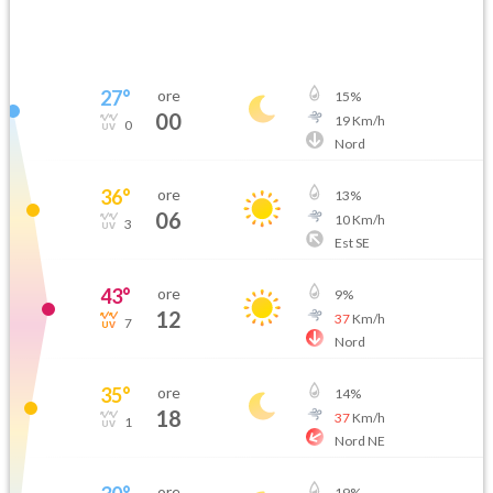
27
°
ore
15
%
00
19
Km/h
0
Nord
36
°
ore
13
%
06
10
Km/h
3
Est SE
43
°
ore
9
%
12
37
Km/h
7
Nord
35
°
ore
14
%
18
37
Km/h
1
Nord NE
ore
19
%