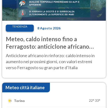
TENDENZA
8 Agosto 2026
Meteo, caldo intenso fino a
Ferragosto: anticiclone africano
ancora protagonista
Anticiclone africano in rinforzo: caldo intenso in
aumento nei prossimi giorni, con valori estremi
verso Ferragosto su gran parte d’Italia
Meteo città italiane
22°
33°
Torino