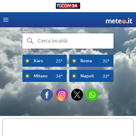
Kars
Roma
25°
35°
Milano
Napoli
34°
33°