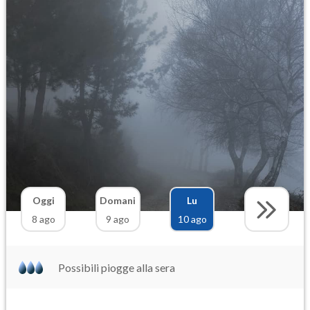
Oggi
Domani
Lu
8 ago
9 ago
10 ago
Possibili piogge alla sera