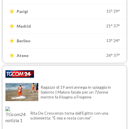
15°
29°
Parigi
21°
37°
Madrid
13°
24°
Berlino
26°
37°
Atene
Ragazzo di 19 anni annega in spiaggia in
Salento | Malore fatale per un 72enne
mentre fa il bagno a Fregene
Rita De Crescenzo torna dall'Egitto con una
scimmietta: "È mia e resta con me"