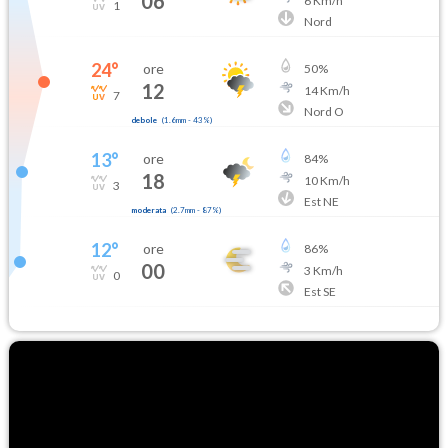
06
6
Km/h
1
Nord
24
°
ore
50
%
12
14
Km/h
7
Nord O
debole
(
1.6mm
-
43
%)
13
°
ore
84
%
18
10
Km/h
3
Est NE
moderata
(
2.7mm
-
87
%)
12
°
ore
86
%
00
3
Km/h
0
Est SE