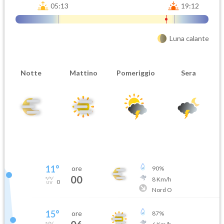
05:13
19:12
Luna calante
Notte
Mattino
Pomeriggio
Sera
11
°
ore
90
%
00
8
Km/h
0
Nord O
15
°
ore
87
%