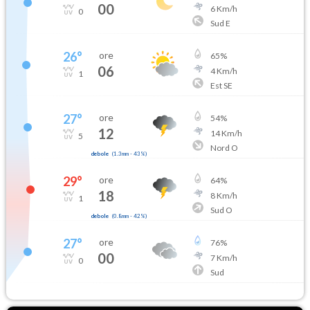
00
6
Km/h
0
Sud E
26
°
ore
65
%
06
4
Km/h
1
Est SE
27
°
ore
54
%
12
14
Km/h
5
Nord O
debole
(
1.3mm
-
43
%)
29
°
ore
64
%
18
8
Km/h
1
Sud O
debole
(
0.8mm
-
42
%)
27
°
ore
76
%
00
7
Km/h
0
Sud