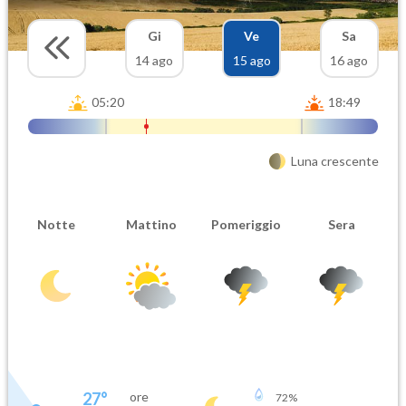
Gi
Ve
Sa
14 ago
15 ago
16 ago
05:20
18:49
Luna crescente
Notte
Mattino
Pomeriggio
Sera
27
°
ore
72
%