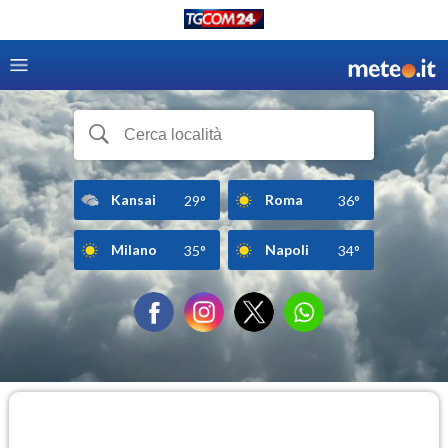
Kansai
Roma
29°
36°
Milano
Napoli
35°
34°