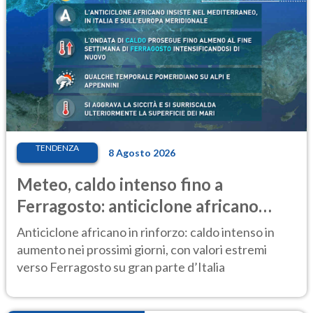
TENDENZA
8 Agosto 2026
Meteo, caldo intenso fino a
Ferragosto: anticiclone africano
ancora protagonista
Anticiclone africano in rinforzo: caldo intenso in
aumento nei prossimi giorni, con valori estremi
verso Ferragosto su gran parte d’Italia