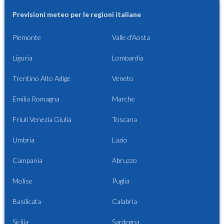
Previsioni meteo per le regioni italiane
Piemonte
Valle d'Aosta
Liguria
Lombardia
Trentino Alto Adige
Veneto
Emilia Romagna
Marche
Friuli Venezia Giulia
Toscana
Umbria
Lazio
Campania
Abruzzo
Molise
Puglia
Basilicata
Calabria
Sicilia
Sardegna