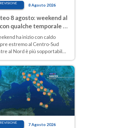
REVISIONE
8 Agosto 2026
eo 8 agosto: weekend al
 con qualche temporale e
do estremo al Centro-Sud
eekend ha inizio con caldo
pre estremo al Centro-Sud
re al Nord è più sopportabile
 a domenica 9. Temporali di
re sui rilievi.
REVISIONE
7 Agosto 2026