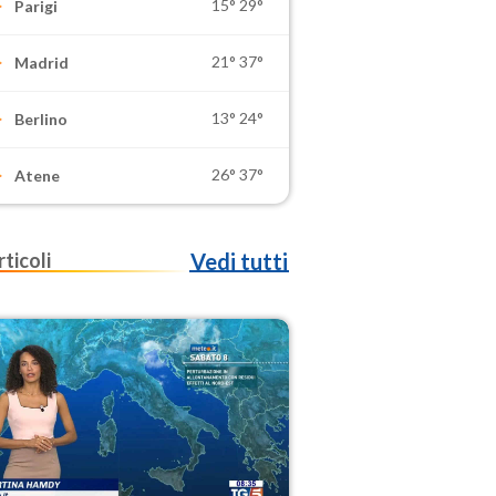
15°
29°
Parigi
21°
37°
Madrid
13°
24°
Berlino
26°
37°
Atene
rticoli
Vedi tutti