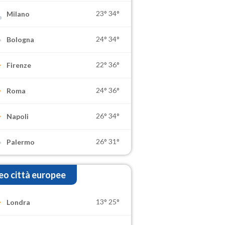
23°
34°
Milano
24°
34°
Bologna
22°
36°
Firenze
24°
36°
Roma
26°
34°
Napoli
26°
31°
Palermo
o città europee
13°
25°
Londra