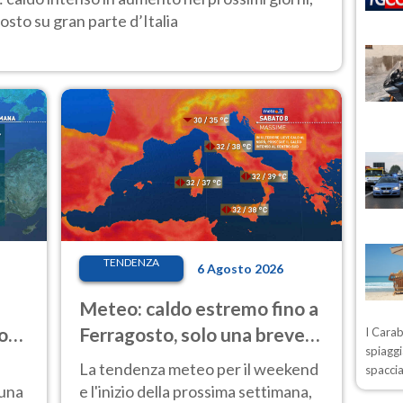
osto su gran parte d’Italia
TENDENZA
6 Agosto 2026
Meteo: caldo estremo fino a
o
Ferragosto, solo una breve
I Carab
spiaggi
ale
pausa. Ecco dove
La tendenza meteo per il weekend
spaccia
 una
e l'inizio della prossima settimana,