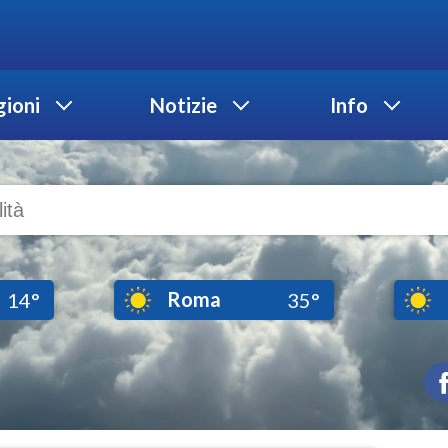
ioni
Notizie
Info
Roma
14°
35°