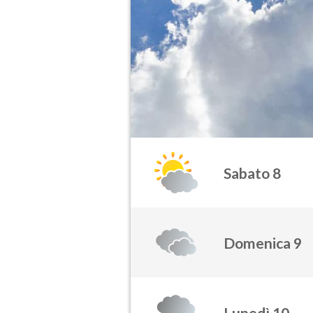
Sabato 8
Domenica 9
Lunedì 10