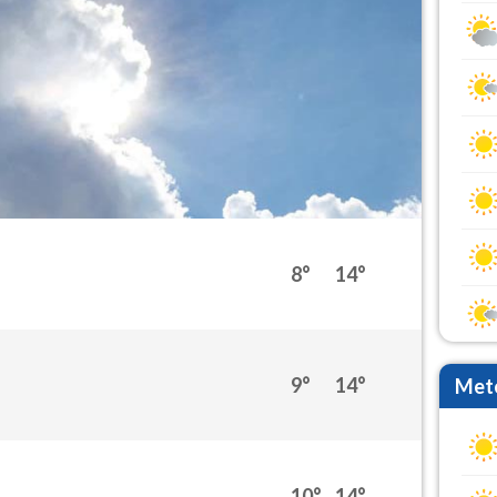
8°
14°
9°
14°
Mete
10°
14°