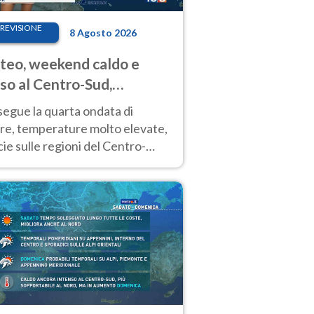
REVISIONE
8 Agosto 2026
eo, weekend caldo e
so al Centro-Sud,
porali sui rilievi
segue la quarta ondata di
ore, temperature molto elevate,
ie sulle regioni del Centro-
 Nuovi temporali di calore sulle
e montuose