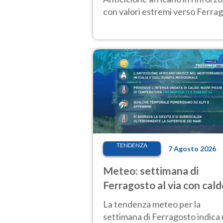
con valori estremi verso Ferrag
TENDENZA
7 Agosto 2026
Meteo: settimana di
Ferragosto al via con cald
intenso e qualche tempor
La tendenza meteo per la
settimana di Ferragosto indica