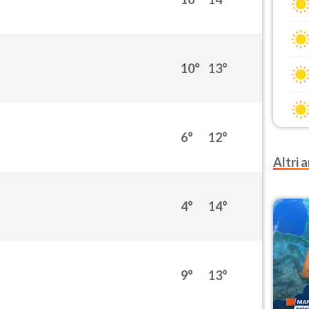
10°
13°
6°
12°
Altri a
4°
14°
9°
13°