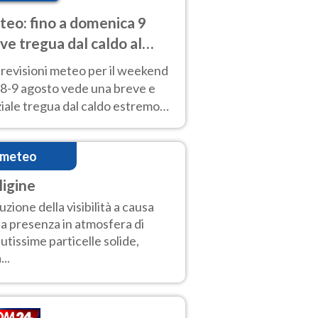
eo: fino a domenica 9
ve tregua dal caldo al
d! Altrove calura e afa
revisioni meteo per il weekend
'8-9 agosto vede una breve e
iale tregua dal caldo estremo
Nord mentre altrove persistono
radi.
imeteo
ligine
uzione della visibilità a causa
la presenza in atmosfera di
utissime particelle solide,
...