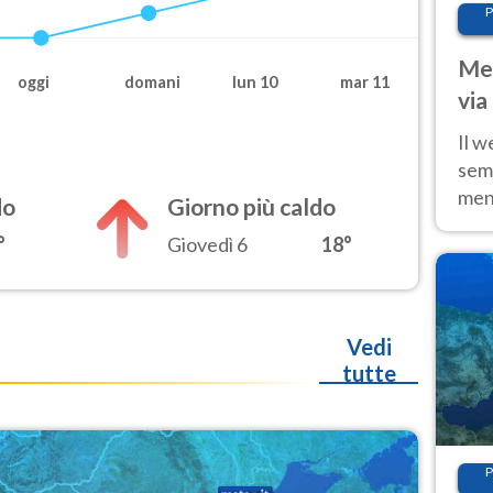
P
Met
oggi
domani
lun 10
mar 11
via
cal
Il w
sem
ment
do
Giorno più caldo
fino
°
Giovedì 6
18°
calo
Vedi
tutte
P