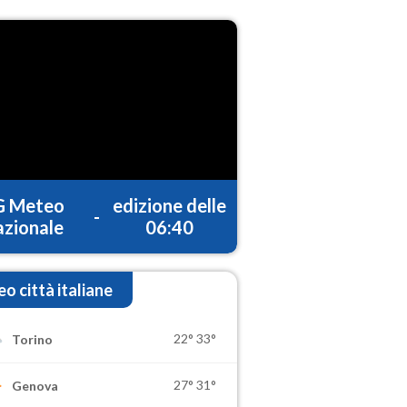
G Meteo
edizione delle
-
zionale
06:40
o città italiane
22°
33°
Torino
27°
31°
Genova