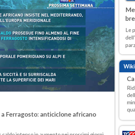
Met
bre
Nor
Le p
dell
parz
al 
40 g
Wik
Ca
Rid
del
min
qua
 a Ferragosto: anticiclone africano
: caldo intenso in aumento nei prossimi giorni,