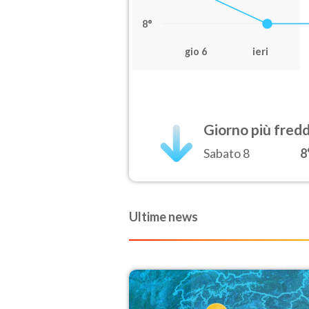
8°
gio 6
ieri
Giorno più fred
Sabato 8
8
Ultime news