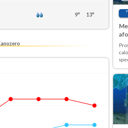
P
9°
13°
Met
afo
tem
Kanozero
Pro
cal
spec
Sud.
are