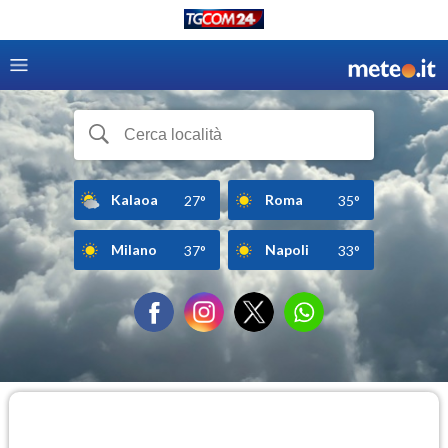
Kalaoa
Roma
27°
35°
Milano
Napoli
37°
33°