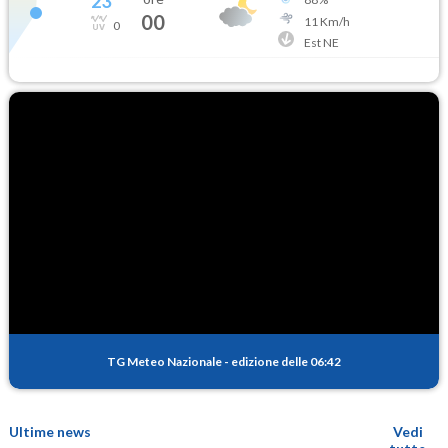
23
°
00
11
Km/h
0
Est NE
TG Meteo Nazionale
-
edizione delle 06:42
Ultime news
Vedi