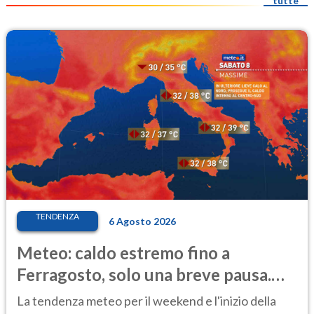
tutte
TENDENZA
6 Agosto 2026
Meteo: caldo estremo fino a
Ferragosto, solo una breve pausa.
Ecco dove
La tendenza meteo per il weekend e l'inizio della