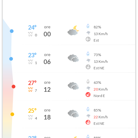
24
°
ore
82
%
00
13
Km/h
0
Est
23
°
ore
73
%
06
13
Km/h
1
Est NE
27
°
ore
63
%
12
20
Km/h
7
Nord E
25
°
ore
85
%
18
22
Km/h
4
Est NE
ore
88
%