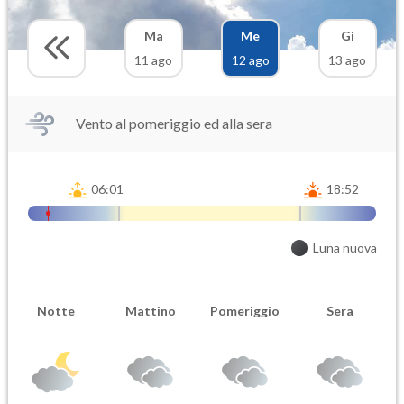
Ma
Me
Gi
11 ago
12 ago
13 ago
Vento al pomeriggio ed alla sera
06:01
18:52
Luna nuova
Notte
Mattino
Pomeriggio
Sera