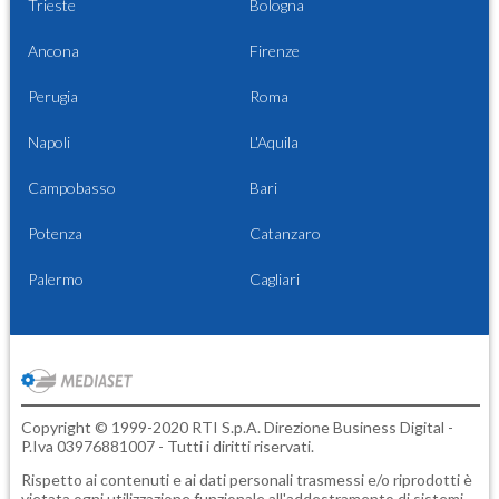
Trieste
Bologna
Ancona
Firenze
Perugia
Roma
Napoli
L'Aquila
Campobasso
Bari
Potenza
Catanzaro
Palermo
Cagliari
Copyright © 1999-2020 RTI S.p.A. Direzione Business Digital -
P.Iva 03976881007 - Tutti i diritti riservati.
Rispetto ai contenuti e ai dati personali trasmessi e/o riprodotti è
vietata ogni utilizzazione funzionale all'addestramento di sistemi