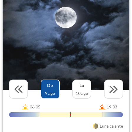
Do
Lu
9 ago
10 ago
06:05
19:03
Luna calante