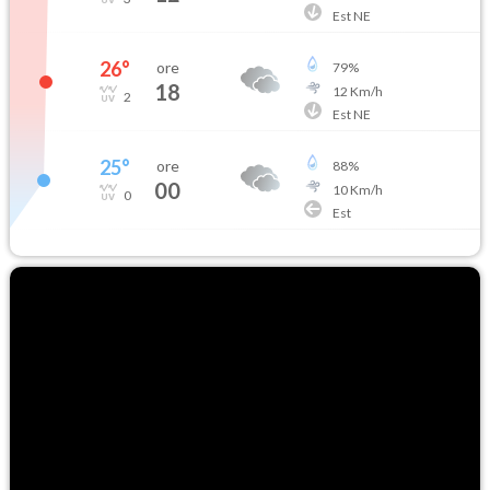
Est NE
26
°
ore
79
%
18
12
Km/h
2
Est NE
25
°
ore
88
%
00
10
Km/h
0
Est