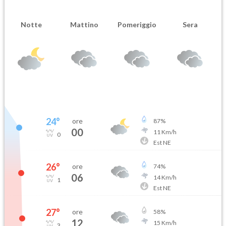
Notte
Mattino
Pomeriggio
Sera
24
°
ore
87
%
00
11
Km/h
0
Est NE
26
°
ore
74
%
06
14
Km/h
1
Est NE
27
°
ore
58
%
12
15
Km/h
3