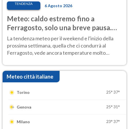
TENDENZA
6 Agosto 2026
Meteo: caldo estremo fino a
Ferragosto, solo una breve pausa.
Ecco dove
La tendenza meteo per il weekend e l'inizio della
prossima settimana, quella che ci condurrà al
Ferragosto, vede ancora temperature molto
elevate
Meteo città italiane
25°
37°
Torino
25°
31°
Genova
23°
37°
Milano