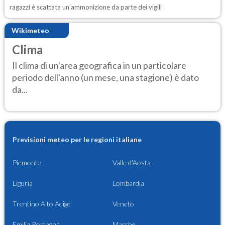
ragazzi è scattata un'ammonizione da parte dei vigili
Wikimeteo
Clima
Il clima di un'area geografica in un particolare
periodo dell'anno (un mese, una stagione) è dato
da...
Previsioni meteo per le regioni italiane
Piemonte
Valle d'Aosta
Liguria
Lombardia
Trentino Alto Adige
Veneto
Emilia Romagna
Marche