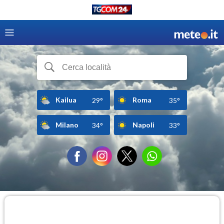
Kailua
Roma
29°
35°
Milano
Napoli
34°
33°