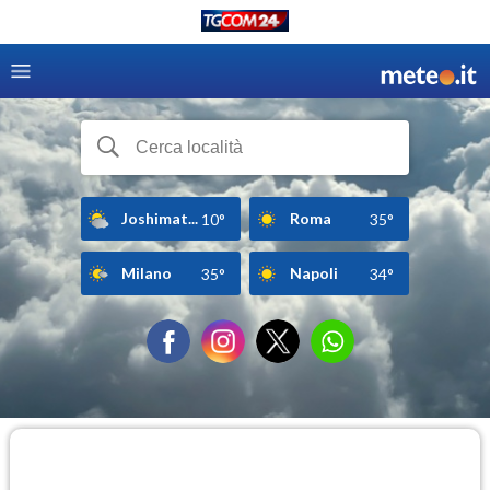
Joshimat...
Roma
10°
35°
Milano
Napoli
35°
34°