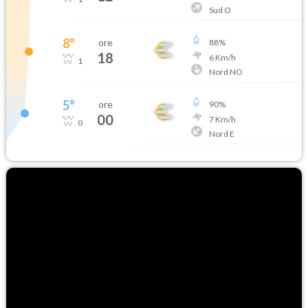
Sud O
8
°
ore
88
%
18
6
Km/h
1
Nord NO
5
°
ore
90
%
00
7
Km/h
0
Nord E