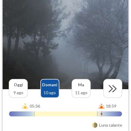
Oggi
Domani
Ma
9 ago
10 ago
11 ago
05:36
18:59
Luna calante