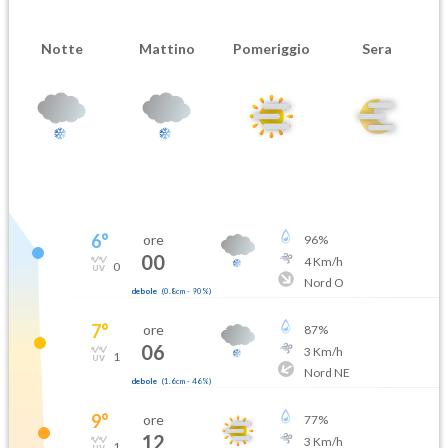
Notte
Mattino
Pomeriggio
Sera
6
°
ore
96
%
00
4
Km/h
0
Nord O
debole
(
0.8cm
-
90
%)
7
°
ore
87
%
06
3
Km/h
1
Nord NE
debole
(
1.6cm
-
46
%)
9
°
ore
77
%
12
3
Km/h
1