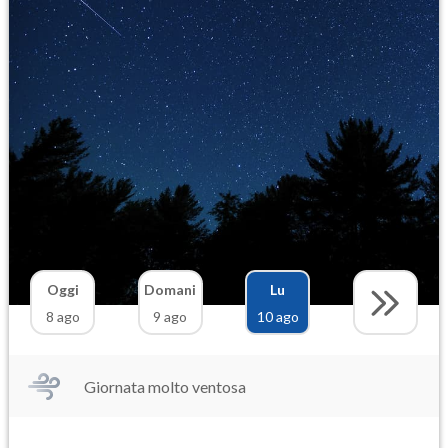
Oggi
Domani
Lu
8 ago
9 ago
10 ago
Giornata molto ventosa