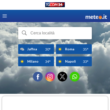
Jaffna
Roma
30°
35°
Milano
Napoli
34°
33°