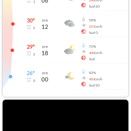
06
34
Km/h
1
Sud SO
30
°
ore
58
%
12
35
Km/h
5
Sud O
29
°
ore
73
%
18
44
Km/h
3
Sud
26
°
ore
83
%
00
40
Km/h
0
Sud SO