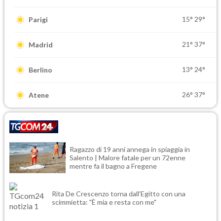
15°
29°
Parigi
21°
37°
Madrid
13°
24°
Berlino
26°
37°
Atene
Ragazzo di 19 anni annega in spiaggia in
Salento | Malore fatale per un 72enne
mentre fa il bagno a Fregene
Rita De Crescenzo torna dall'Egitto con una
scimmietta: "È mia e resta con me"