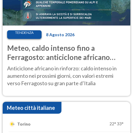
TENDENZA
8 Agosto 2026
Meteo, caldo intenso fino a
Ferragosto: anticiclone africano
ancora protagonista
Anticiclone africano in rinforzo: caldo intenso in
aumento nei prossimi giorni, con valori estremi
verso Ferragosto su gran parte d’Italia
Meteo città italiane
22°
33°
Torino