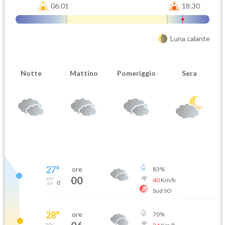
06:01
18:30
Luna calante
Notte
Mattino
Pomeriggio
Sera
27
°
ore
83
%
00
40
Km/h
0
Sud SO
28
°
ore
70
%