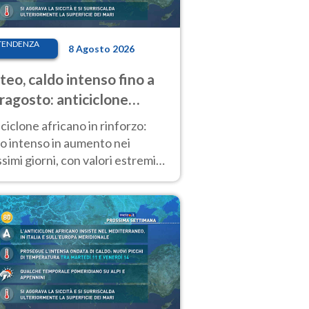
TENDENZA
8 Agosto 2026
eo, caldo intenso fino a
ragosto: anticiclone
icano ancora
ciclone africano in rinforzo:
tagonista
o intenso in aumento nei
simi giorni, con valori estremi
so Ferragosto su gran parte
alia