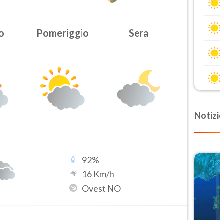
o
Pomeriggio
Sera
Notizi
92
%
16
Km/h
Ovest NO