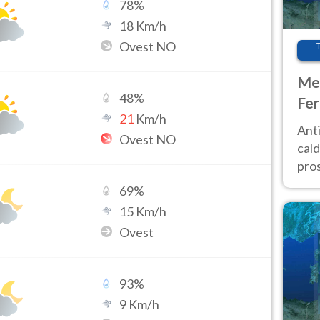
78
%
18
Km/h
Ovest NO
Met
48
%
Fer
21
Km/h
afr
Anti
Ovest NO
pro
cald
pros
ver
69
%
d’It
15
Km/h
Ovest
93
%
9
Km/h