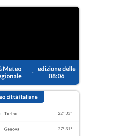
G Meteo
edizione delle
-
gionale
08:06
o città italiane
22°
33°
Torino
27°
31°
Genova