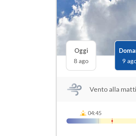
Oggi
Doma
8 ago
9 ag
Vento alla matt
04:45