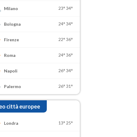
23°
34°
Milano
24°
34°
Bologna
22°
36°
Firenze
24°
36°
Roma
26°
34°
Napoli
26°
31°
Palermo
o città europee
13°
25°
Londra