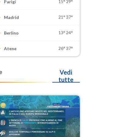
15°
29°
Parigi
21°
37°
Madrid
13°
24°
Berlino
26°
37°
Atene
e
Vedi
tutte