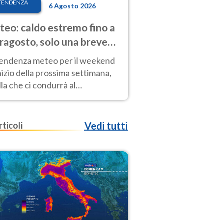
TENDENZA
6 Agosto 2026
eo: caldo estremo fino a
ragosto, solo una breve
sa. Ecco dove
tendenza meteo per il weekend
inizio della prossima settimana,
la che ci condurrà al
ragosto, vede ancora
perature molto elevate
rticoli
Vedi tutti