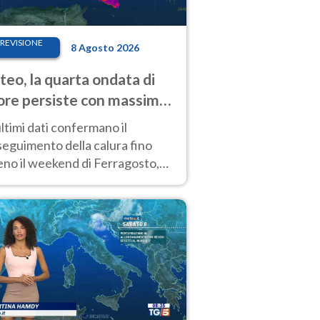
REVISIONE
8 Agosto 2026
eo, la quarta ondata di
ore persiste con massime
pre molto elevate
ultimi dati confermano il
eguimento della calura fino
eno il weekend di Ferragosto,
 tendenza a una nuova
nsificazione prossima
timana