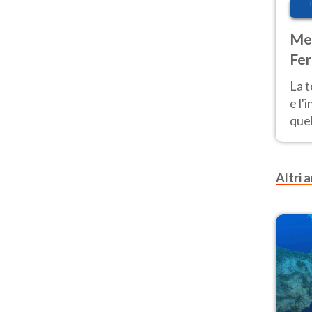
Met
Fer
pau
La 
e l'
quel
Fer
tem
Altri a