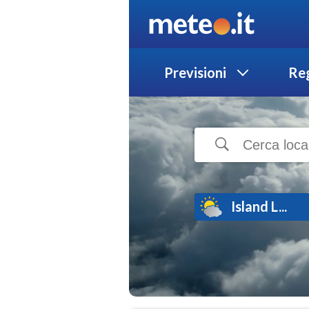
Previsioni
Reg
Island L...