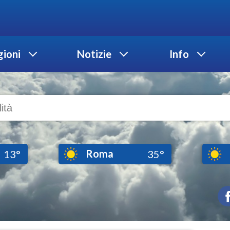
ioni
Notizie
Info
Roma
13°
35°