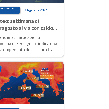
TENDENZA
7 Agosto 2026
eo: settimana di
ragosto al via con caldo
enso e qualche temporale
tendenza meteo per la
imana di Ferragosto indica una
a impennata della calura tra
 14 agosto, con nuovi rialzi
he al Nord.