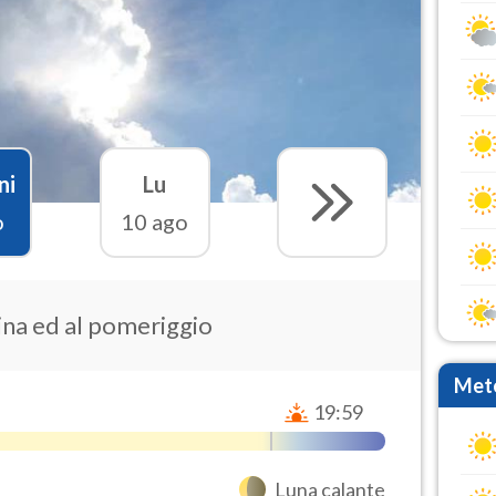
ni
Lu
o
10 ago
ina ed al pomeriggio
Mete
19:59
Luna calante