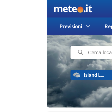
Previsioni
Reg
Island L...