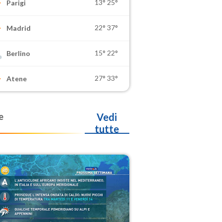
13°
25°
Parigi
22°
37°
Madrid
15°
22°
Berlino
27°
33°
Atene
e
Vedi
tutte