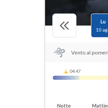
Lu
10 ag
Vento al pomer
04:47
Notte
Mattin