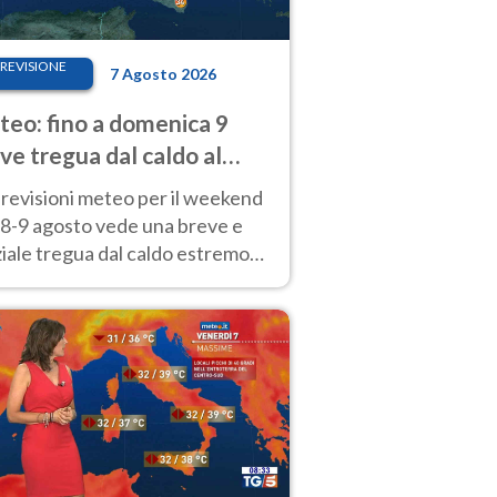
REVISIONE
7 Agosto 2026
eo: fino a domenica 9
ve tregua dal caldo al
d! Altrove calura e afa
revisioni meteo per il weekend
'8-9 agosto vede una breve e
iale tregua dal caldo estremo
Nord mentre altrove persistono
radi.