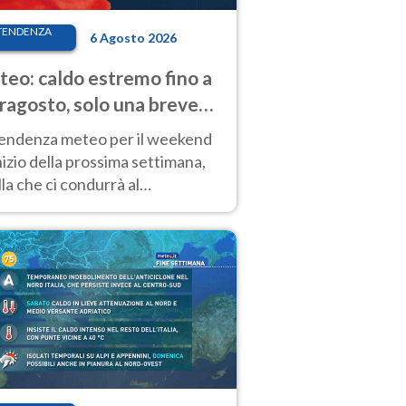
TENDENZA
6 Agosto 2026
eo: caldo estremo fino a
ragosto, solo una breve
sa. Ecco dove
tendenza meteo per il weekend
inizio della prossima settimana,
la che ci condurrà al
ragosto, vede ancora
perature molto elevate