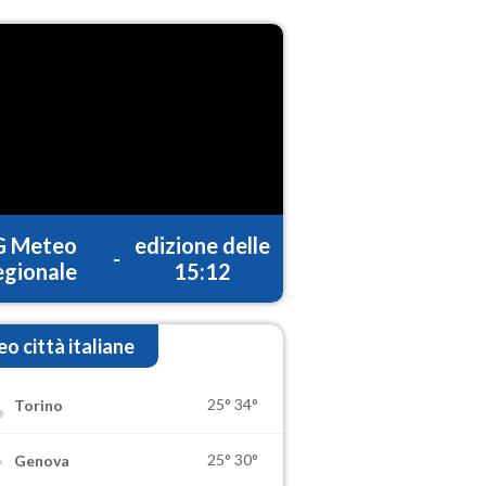
G Meteo
edizione delle
-
gionale
15:12
o città italiane
25°
34°
Torino
25°
30°
Genova