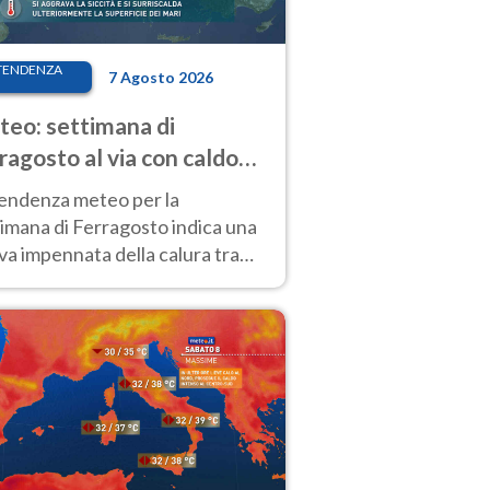
TENDENZA
7 Agosto 2026
eo: settimana di
ragosto al via con caldo
enso e qualche temporale
tendenza meteo per la
imana di Ferragosto indica una
a impennata della calura tra
 14 agosto, con nuovi rialzi
he al Nord.