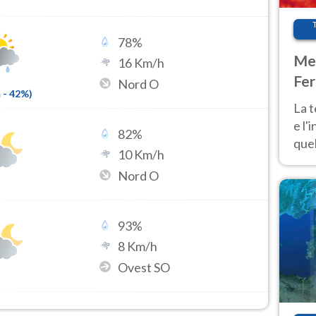
78
%
Met
16
Km/h
Fer
Nord O
m
-
42
%)
pau
La 
e l'
82
%
quel
10
Km/h
Fer
Nord O
tem
93
%
8
Km/h
Ovest SO