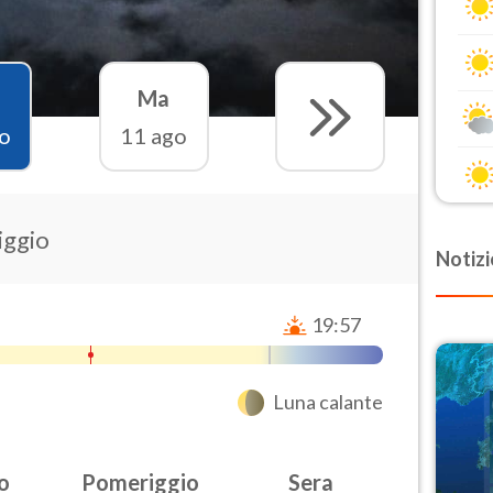
Ma
o
11 ago
iggio
Notizi
19:57
Luna calante
o
Pomeriggio
Sera