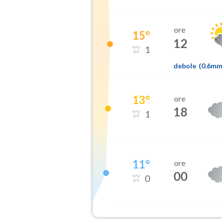
ore
15
°
12
1
debole
(
0.6m
13
°
ore
18
1
11
°
ore
00
0