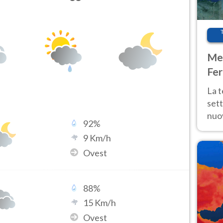
Met
Fer
int
La 
sett
nuov
92
%
11 e
9
Km/h
anc
Ovest
88
%
15
Km/h
Ovest