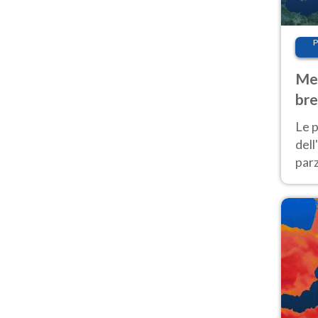
P
Met
bre
Nor
Le p
dell
parz
al 
40 g