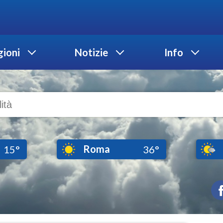
ioni
Notizie
Info
Roma
15°
36°