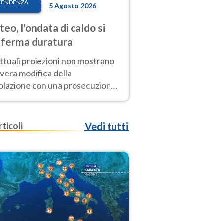
TENDENZA
5 Agosto 2026
eo, l'ondata di caldo si
ferma duratura
ttuali proiezioni non mostrano
vera modifica della
colazione con una prosecuzione
caldo fuori scala per molti
ni, compresa la settimana di
ragosto
rticoli
Vedi tutti