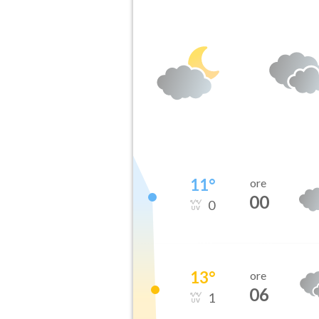
11
°
ore
00
0
13
°
ore
06
1