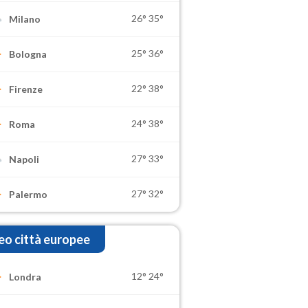
26°
35°
Milano
25°
36°
Bologna
22°
38°
Firenze
24°
38°
Roma
27°
33°
Napoli
27°
32°
Palermo
o città europee
12°
24°
Londra