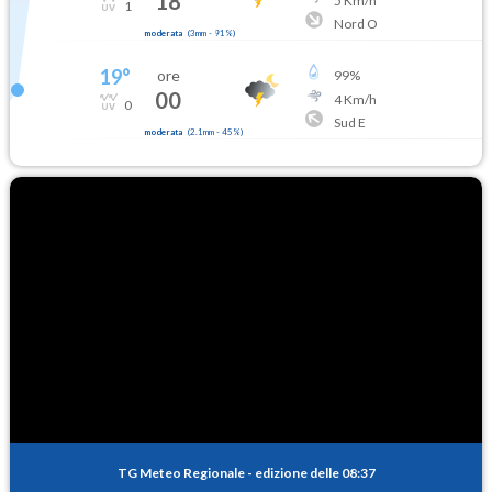
18
5
Km/h
1
Nord O
moderata
(
3mm
-
91
%)
19
°
ore
99
%
00
4
Km/h
0
Sud E
moderata
(
2.1mm
-
45
%)
TG Meteo Regionale
-
edizione delle 08:37