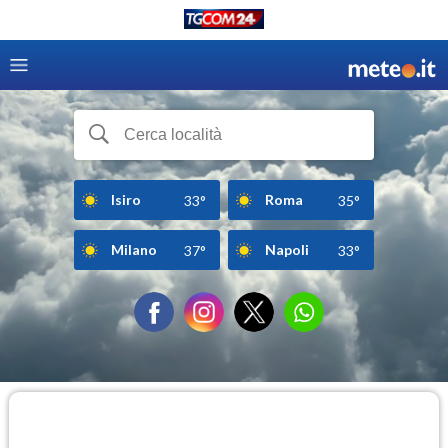
Isiro
Roma
33°
35°
Milano
Napoli
37°
33°