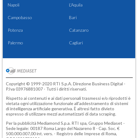
Napoli
L'Aquila
Campobasso
Bari
Potenza
Catanzaro
Palermo
Cagliari
Copyright © 1999-2020 RTI S.p.A. Direzione Business Digital -
P.Iva 03976881007 - Tutti i diritti riservati.
Rispetto ai contenuti e ai dati personali trasmessi e/o riprodotti è
vietata ogni utilizzazione funzionale all'addestramento di sistemi
di intelligenza artificiale generativa. È altresì fatto divieto
espresso di utilizzare mezzi automatizzati di data scraping.
Per la pubblicità
Mediamond S.p.a.
RTI spa, Gruppo Mediaset -
Sede legale: 00187 Roma Largo del Nazareno 8 - Cap. Soc. €
500.000.007,00 int. vers. - Registro delle Imprese di Roma,