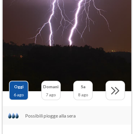
Oggi
Domani
Sa
6 ago
7 ago
8 ago
Possibili piogge alla sera