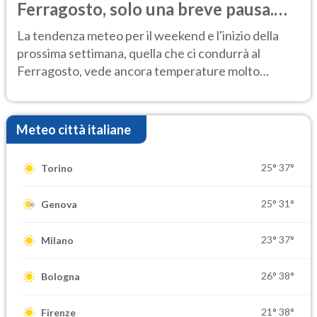
Ferragosto, solo una breve pausa.
Ecco dove
La tendenza meteo per il weekend e l'inizio della
prossima settimana, quella che ci condurrà al
Ferragosto, vede ancora temperature molto
elevate
Meteo città italiane
25°
37°
Torino
25°
31°
Genova
23°
37°
Milano
26°
38°
Bologna
21°
38°
Firenze