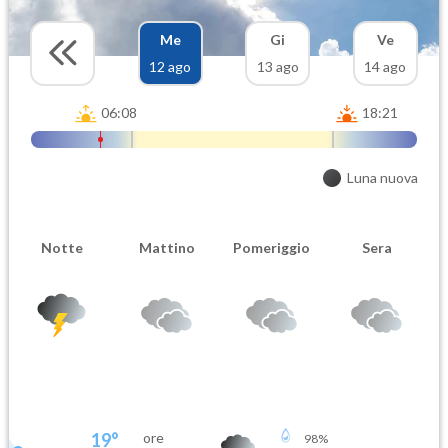
Me
Gi
Ve
12 ago
13 ago
14 ago
06:08
18:21
Luna nuova
Notte
Mattino
Pomeriggio
Sera
19
°
ore
98
%