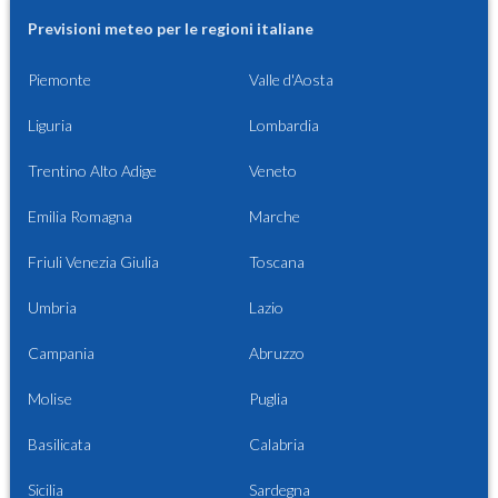
Previsioni meteo per le regioni italiane
Piemonte
Valle d'Aosta
Liguria
Lombardia
Trentino Alto Adige
Veneto
Emilia Romagna
Marche
Friuli Venezia Giulia
Toscana
Umbria
Lazio
Campania
Abruzzo
Molise
Puglia
Basilicata
Calabria
Sicilia
Sardegna