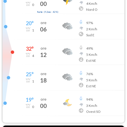
00
4
Km/h
0
Nord O
forte
(
9.2mm
-
42
%)
20
°
ore
97
%
06
2
Km/h
1
Sud E
32
°
ore
49
%
12
5
Km/h
4
Est NE
25
°
ore
76
%
18
5
Km/h
1
Est NE
19
°
ore
94
%
00
3
Km/h
0
Ovest SO