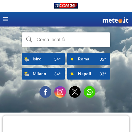
Isiro
Roma
34°
35°
Milano
Napoli
34°
33°