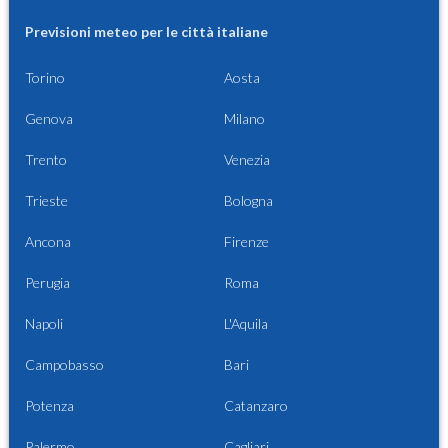
Previsioni meteo per le città italiane
Torino
Aosta
Genova
Milano
Trento
Venezia
Trieste
Bologna
Ancona
Firenze
Perugia
Roma
Napoli
L'Aquila
Campobasso
Bari
Potenza
Catanzaro
Palermo
Cagliari