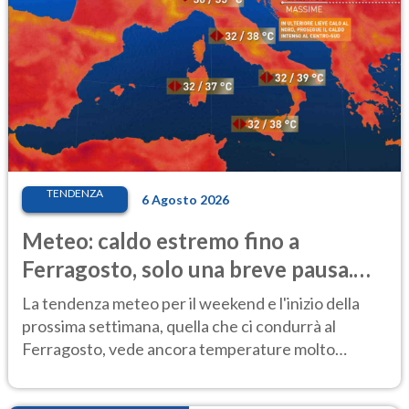
TENDENZA
6 Agosto 2026
Meteo: caldo estremo fino a
Ferragosto, solo una breve pausa.
Ecco dove
La tendenza meteo per il weekend e l'inizio della
prossima settimana, quella che ci condurrà al
Ferragosto, vede ancora temperature molto
elevate