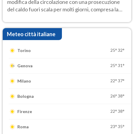
modifica della circolazione con una prosecuzione
del caldo fuori scala per molti giorni, compresa la
settimana di Ferragosto
Meteo città italiane
25°
32°
Torino
25°
31°
Genova
22°
37°
Milano
26°
38°
Bologna
22°
38°
Firenze
23°
35°
Roma