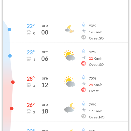
22
°
ore
93
%
00
16
Km/h
0
Ovest SO
23
°
ore
92
%
06
22
Km/h
1
Ovest SO
28
°
ore
75
%
12
25
Km/h
4
Ovest
26
°
ore
79
%
18
17
Km/h
3
Ovest NO
ore
91
%