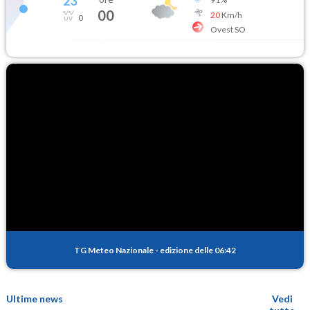
23
°
00
20
Km/h
0
Ovest SO
TG Meteo Nazionale
-
edizione delle 06:42
Ultime news
Vedi