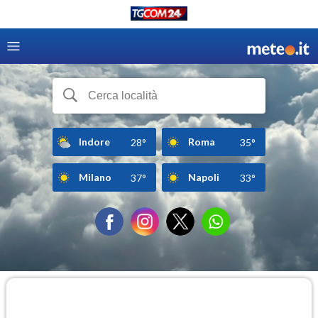
Indore
Roma
28°
35°
Milano
Napoli
37°
33°