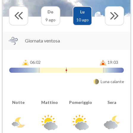
Do
Lu
9 ago
10 ago
Giornata ventosa
06:02
19:03
Luna calante
Notte
Mattino
Pomeriggio
Sera