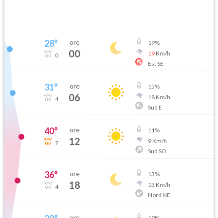
28
°
ore
19
%
00
19
Km/h
0
Est SE
31
°
ore
15
%
06
18
Km/h
4
Sud E
40
°
ore
11
%
12
9
Km/h
7
Sud SO
36
°
ore
13
%
18
13
Km/h
4
Nord NE
ore
19
%