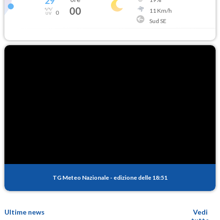
29
°
00
11
Km/h
0
Sud SE
TG Meteo Nazionale
-
edizione delle 18:51
Ultime news
Vedi