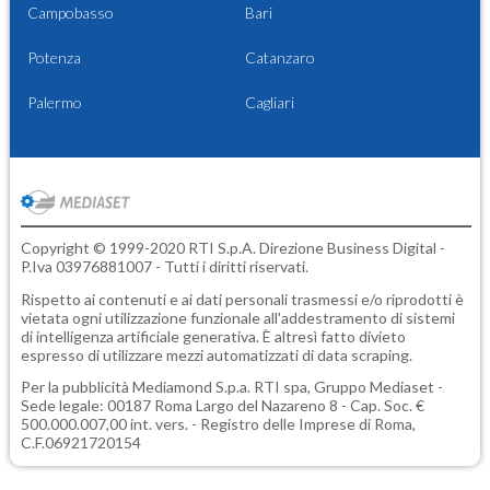
Campobasso
Bari
Potenza
Catanzaro
Palermo
Cagliari
Copyright © 1999-2020 RTI S.p.A. Direzione Business Digital -
P.Iva 03976881007 - Tutti i diritti riservati.
Rispetto ai contenuti e ai dati personali trasmessi e/o riprodotti è
vietata ogni utilizzazione funzionale all'addestramento di sistemi
di intelligenza artificiale generativa. È altresì fatto divieto
espresso di utilizzare mezzi automatizzati di data scraping.
Per la pubblicità
Mediamond S.p.a.
RTI spa, Gruppo Mediaset -
Sede legale: 00187 Roma Largo del Nazareno 8 - Cap. Soc. €
500.000.007,00 int. vers. - Registro delle Imprese di Roma,
C.F.06921720154