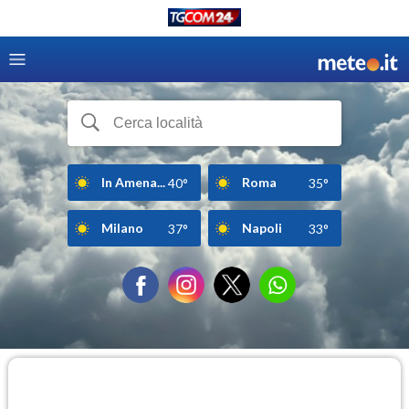
In Amena...
Roma
40°
35°
Milano
Napoli
37°
33°