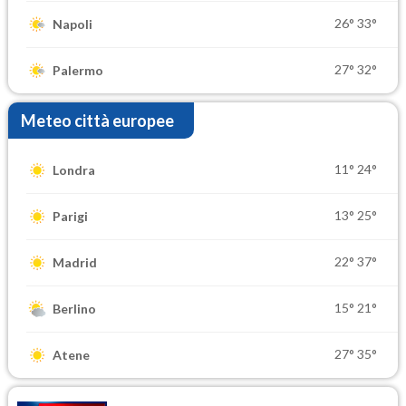
26°
33°
Napoli
27°
32°
Palermo
Meteo città europee
11°
24°
Londra
13°
25°
Parigi
22°
37°
Madrid
15°
21°
Berlino
27°
35°
Atene