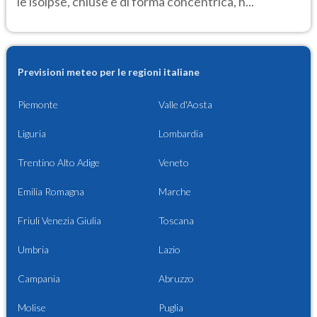
le isoipse, chiuse e di forma concentrica, h...
Previsioni meteo per le regioni italiane
Piemonte
Valle d'Aosta
Liguria
Lombardia
Trentino Alto Adige
Veneto
Emilia Romagna
Marche
Friuli Venezia Giulia
Toscana
Umbria
Lazio
Campania
Abruzzo
Molise
Puglia