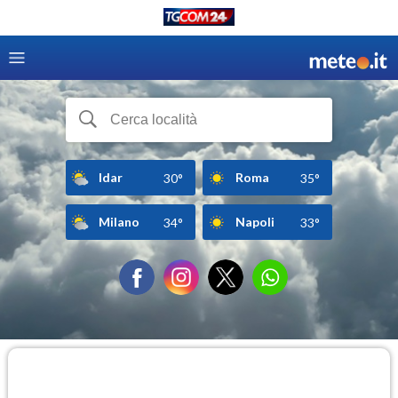
Idar
Roma
30°
35°
Milano
Napoli
34°
33°