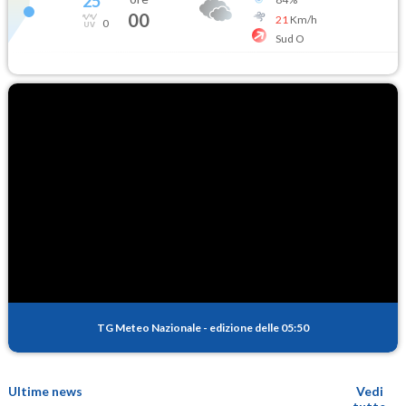
25
°
00
21
Km/h
0
Sud O
TG Meteo Nazionale
-
edizione delle 05:50
Ultime news
Vedi