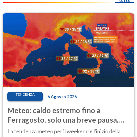
tutte
TENDENZA
6 Agosto 2026
Meteo: caldo estremo fino a
Ferragosto, solo una breve pausa.
Ecco dove
La tendenza meteo per il weekend e l'inizio della