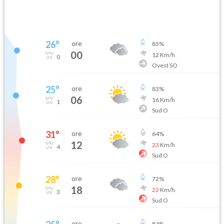
26
°
ore
85
%
00
12
Km/h
0
Ovest SO
25
°
ore
83
%
06
16
Km/h
1
Sud O
31
°
ore
64
%
12
23
Km/h
4
Sud O
28
°
ore
72
%
18
22
Km/h
3
Sud O
ore
84
%