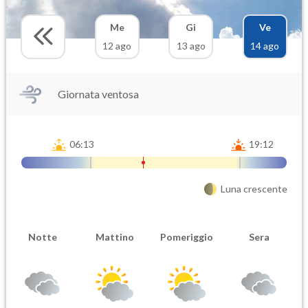
Me
Gi
Ve
12 ago
13 ago
14 ago
Giornata ventosa
06:13
19:12
Luna crescente
Notte
Mattino
Pomeriggio
Sera