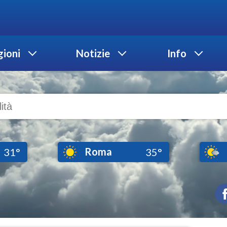
ioni
Notizie
Info
Roma
31°
35°