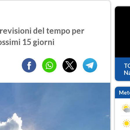
evisioni del tempo per
ossimi 15 giorni
T
Na
Mete