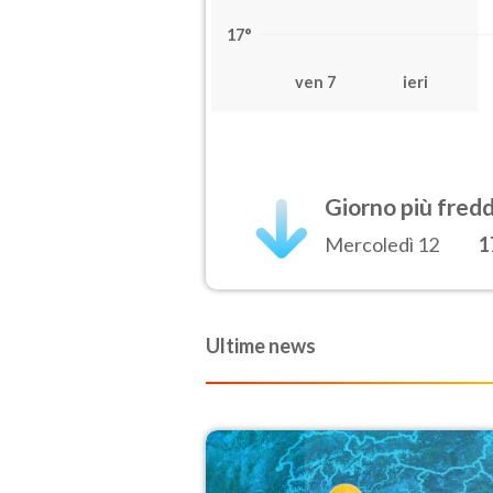
17°
ven 7
ieri
Giorno più fred
Mercoledì 12
1
Ultime news