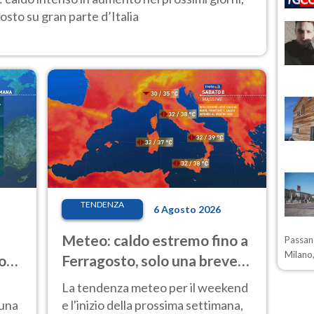
osto su gran parte d’Italia
TENDENZA
6 Agosto 2026
Meteo: caldo estremo fino a
Passano
Milano,
o
Ferragosto, solo una breve
ale
pausa. Ecco dove
La tendenza meteo per il weekend
 una
e l'inizio della prossima settimana,