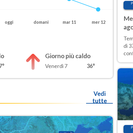
P
Met
oggi
domani
mar 11
mer 12
ago
tem
Tem
di 3
con
do
Giorno più caldo
calu
7°
Venerdì 7
36°
wee
Vedi
tutte
P