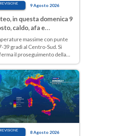
REVISIONE
9 Agosto 2026
eo, in questa domenica 9
sto, caldo, afa e
porali di calore
perature massime con punte
7-39 gradi al Centro-Sud. Si
ferma il proseguimento della
ra fino almeno a tutto il
kend di Ferragosto
REVISIONE
8 Agosto 2026