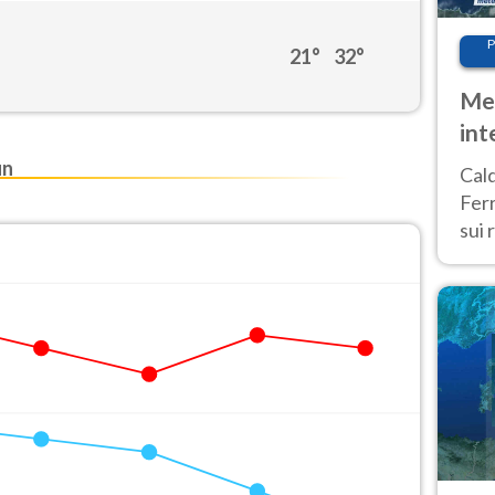
P
21°
32°
Met
int
Tem
un
Cald
Ferr
sui 
pros
vers