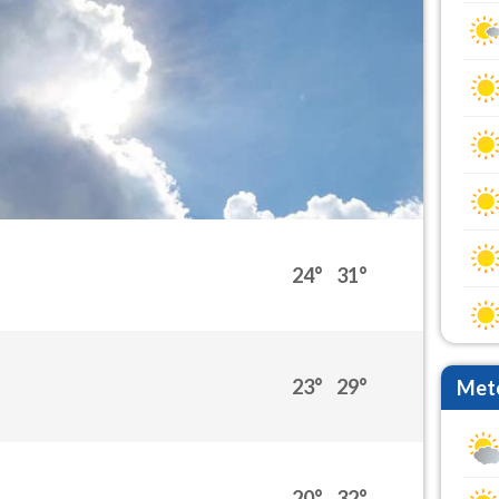
24°
31°
23°
29°
Mete
20°
32°