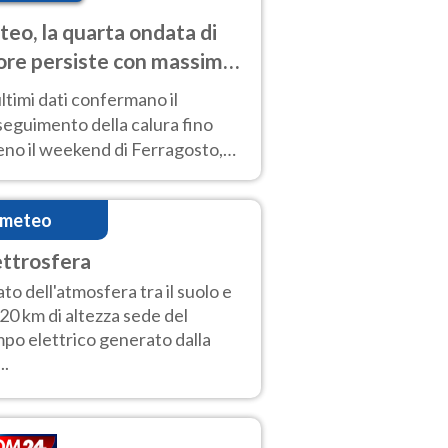
eo, la quarta ondata di
ore persiste con massime
pre molto elevate
ultimi dati confermano il
eguimento della calura fino
eno il weekend di Ferragosto,
 tendenza a una nuova
nsificazione prossima
imeteo
timana
ettrosfera
ato dell'atmosfera tra il suolo e
20 km di altezza sede del
po elettrico generato dalla
..