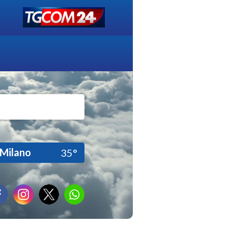
Milano
35°