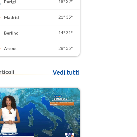
18°
32°
Parigi
21°
35°
Madrid
14°
31°
Berlino
28°
35°
Atene
rticoli
Vedi tutti