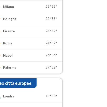
23°
35°
Milano
22°
35°
Bologna
23°
37°
Firenze
24°
37°
Roma
26°
36°
Napoli
27°
32°
Palermo
o città europee
15°
30°
Londra