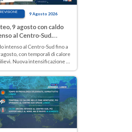
REVISIONE
9 Agosto 2026
eo, 9 agosto con caldo
enso al Centro-Sud.
porali sui rilievi
o intenso al Centro-Sud fino a
agosto, con temporali di calore
rilievi. Nuova intensificazione la
sima settimana, con valori
o i 40 °C.