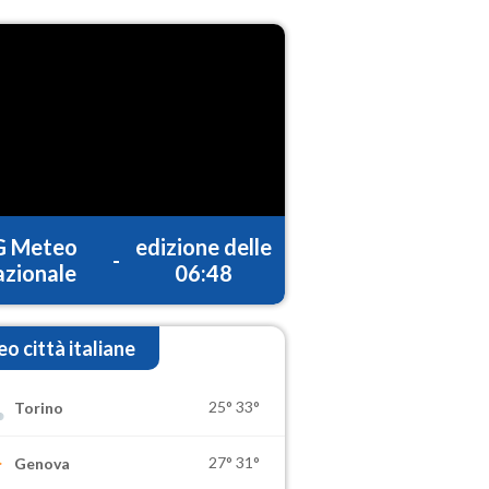
G Meteo
edizione delle
-
zionale
06:48
o città italiane
25°
33°
Torino
27°
31°
Genova