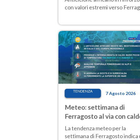
con valori estremi verso Ferrag
TENDENZA
7 Agosto 2026
Meteo: settimana di
Ferragosto al via con cald
intenso e qualche tempor
La tendenza meteo per la
settimana di Ferragosto indica