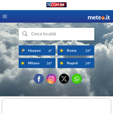
Huayao
Roma
6°
36°
Milano
Napoli
36°
34°