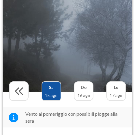
Sa
Do
Lu
15 ago
16 ago
17 ago
Vento al pomeriggio con possibili piogge alla
sera