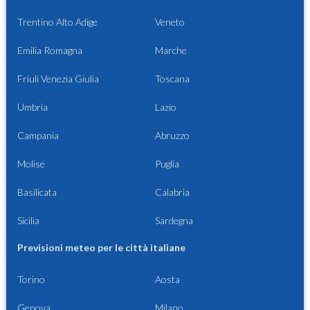
Trentino Alto Adige
Veneto
Emilia Romagna
Marche
Friuli Venezia Giulia
Toscana
Umbria
Lazio
Campania
Abruzzo
Molise
Puglia
Basilicata
Calabria
Sicilia
Sardegna
Previsioni meteo per le città italiane
Torino
Aosta
Genova
Milano