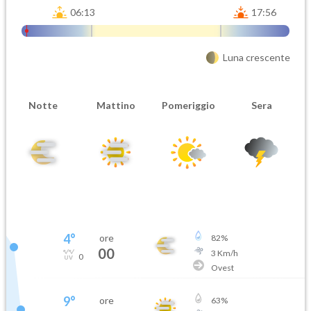
06:13
17:56
Luna crescente
Notte
Mattino
Pomeriggio
Sera
4
°
ore
82
%
00
3
Km/h
0
Ovest
9
°
ore
63
%