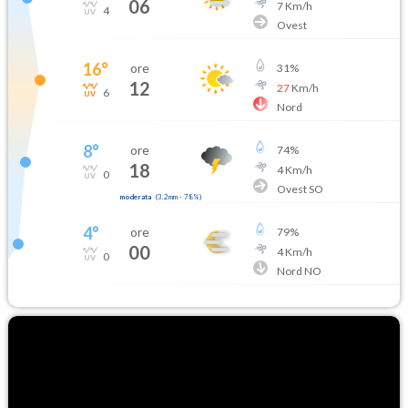
06
7
Km/h
4
Ovest
16
°
ore
31
%
12
27
Km/h
6
Nord
8
°
ore
74
%
18
4
Km/h
0
Ovest SO
moderata
(
3.2mm
-
78
%)
4
°
ore
79
%
00
4
Km/h
0
Nord NO