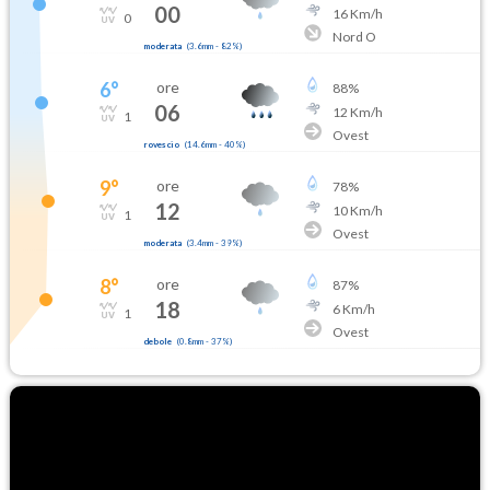
00
16
Km/h
0
Nord O
moderata
(
3.6mm
-
82
%)
6
°
ore
88
%
06
12
Km/h
1
Ovest
rovescio
(
14.6mm
-
40
%)
9
°
ore
78
%
12
10
Km/h
1
Ovest
moderata
(
3.4mm
-
39
%)
8
°
ore
87
%
18
6
Km/h
1
Ovest
debole
(
0.8mm
-
37
%)