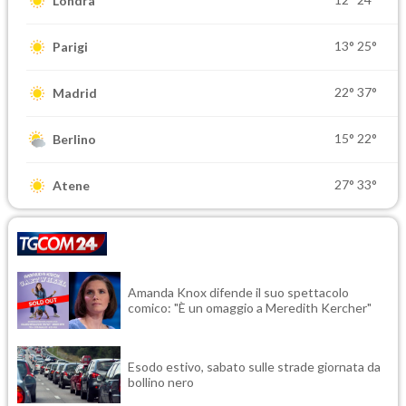
Londra
13°
25°
Parigi
22°
37°
Madrid
15°
22°
Berlino
27°
33°
Atene
Amanda Knox difende il suo spettacolo
comico: "È un omaggio a Meredith Kercher"
Esodo estivo, sabato sulle strade giornata da
bollino nero