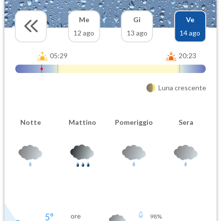
Me
Gi
Ve
12 ago
13 ago
14 ago
05:29
20:23
Luna crescente
Notte
Mattino
Pomeriggio
Sera
5
°
ore
98
%