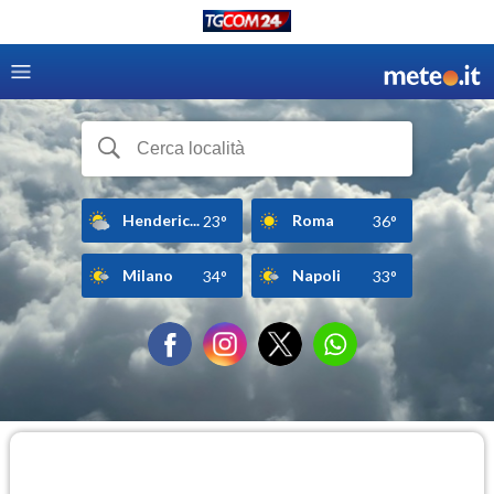
Henderic...
Roma
23°
36°
Milano
Napoli
34°
33°