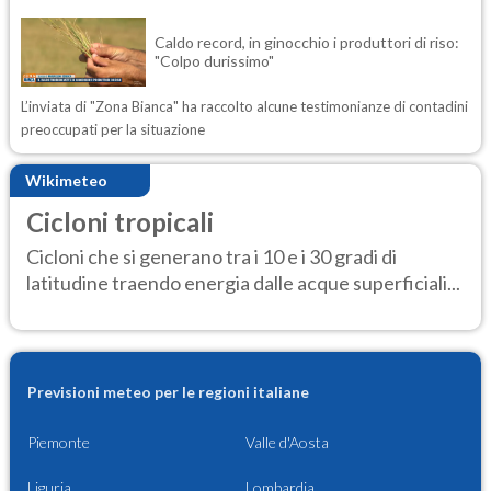
Caldo record, in ginocchio i produttori di riso:
"Colpo durissimo"
L’inviata di "Zona Bianca" ha raccolto alcune testimonianze di contadini
preoccupati per la situazione
Wikimeteo
Cicloni tropicali
Cicloni che si generano tra i 10 e i 30 gradi di
latitudine traendo energia dalle acque superficiali...
Previsioni meteo per le regioni italiane
Piemonte
Valle d'Aosta
Liguria
Lombardia