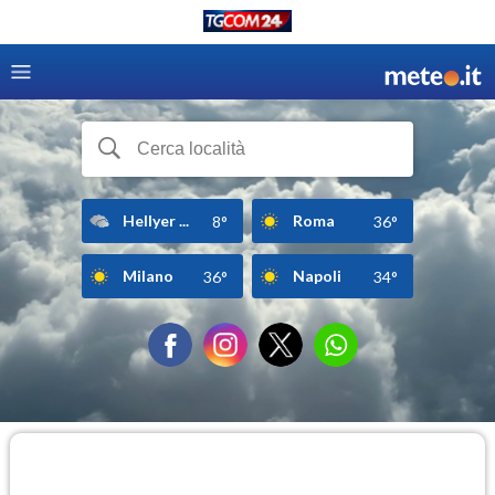
Hellyer ...
Roma
8°
36°
Milano
Napoli
36°
34°