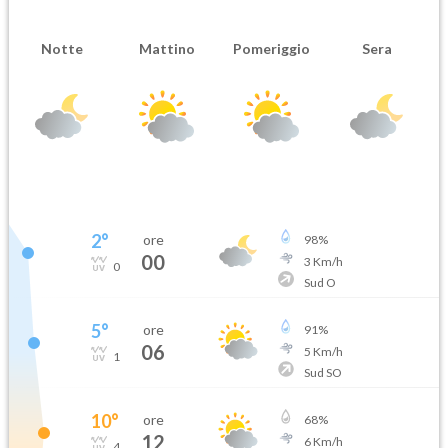
Notte
Mattino
Pomeriggio
Sera
2
°
ore
98
%
00
3
Km/h
0
Sud O
5
°
ore
91
%
06
5
Km/h
1
Sud SO
10
°
ore
68
%
12
6
Km/h
4