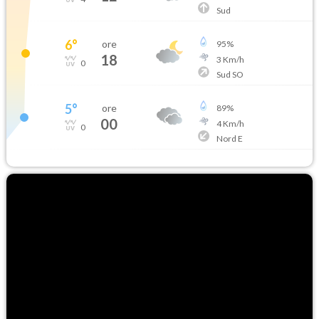
Sud
6
°
ore
95
%
18
3
Km/h
0
Sud SO
5
°
ore
89
%
00
4
Km/h
0
Nord E