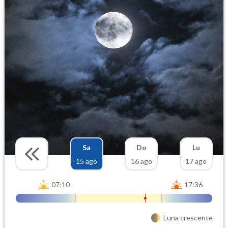
Sa
Do
Lu
15 ago
16 ago
17 ago
07:10
17:36
Luna crescente