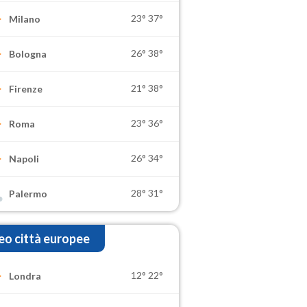
23°
37°
Milano
26°
38°
Bologna
21°
38°
Firenze
23°
36°
Roma
26°
34°
Napoli
28°
31°
Palermo
o città europee
12°
22°
Londra