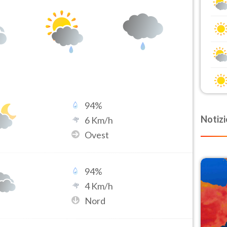
94
%
Notizi
6
Km/h
Ovest
94
%
4
Km/h
Nord