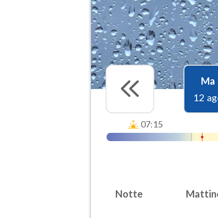
Ma
12 ag
07:15
Notte
Mattin