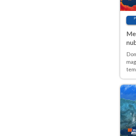
P
Met
nub
Sud
Doma
magg
temp
sem
prev