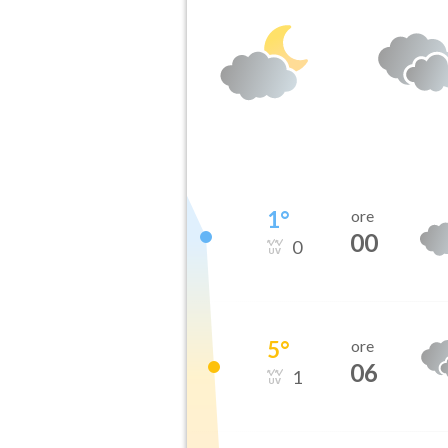
1
°
ore
00
0
5
°
ore
06
1