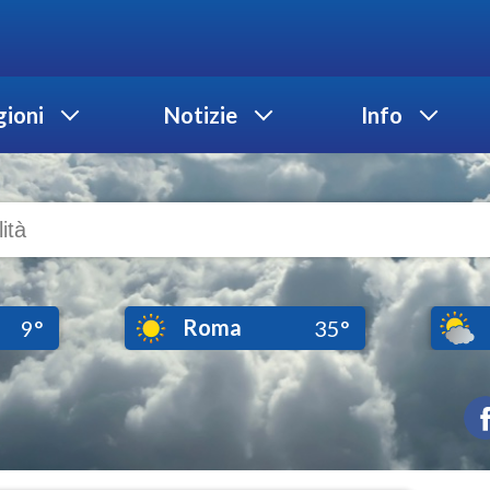
ioni
Notizie
Info
Roma
9°
35°