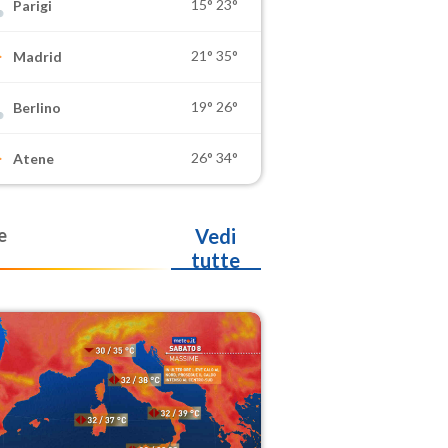
15°
23°
Parigi
21°
35°
Madrid
19°
26°
Berlino
26°
34°
Atene
e
Vedi
tutte