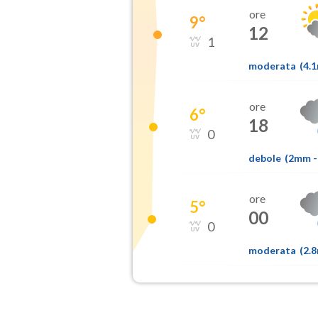
ore
9
°
12
1
moderata
(
4.
ore
6
°
18
0
debole
(
2mm
-
ore
5
°
00
0
moderata
(
2.