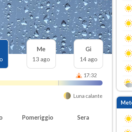
Me
Gi
o
13 ago
14 ago
17:32
Luna calante
Mete
o
Pomeriggio
Sera