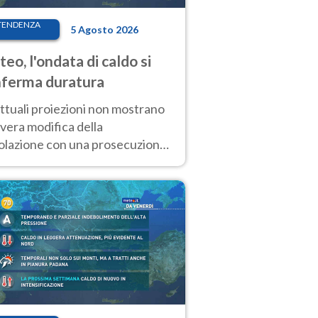
TENDENZA
5 Agosto 2026
eo, l'ondata di caldo si
ferma duratura
ttuali proiezioni non mostrano
vera modifica della
colazione con una prosecuzione
caldo fuori scala per molti
ni, compresa la settimana di
ragosto