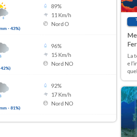
89
%
11
Km/h
Nord O
1mm
-
43
%)
Met
Fer
96
%
pau
15
Km/h
La 
e l'
Nord NO
42
%)
quel
Fer
92
%
tem
17
Km/h
Nord NO
8mm
-
81
%)