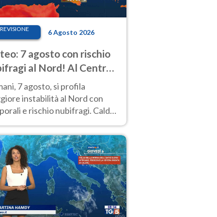
REVISIONE
6 Agosto 2026
eo: 7 agosto con rischio
ifragi al Nord! Al Centro-
 caldo estremo
ni, 7 agosto, si profila
iore instabilità al Nord con
orali e rischio nubifragi. Caldo
pre estremo al Centro-Sud. Le
isioni.