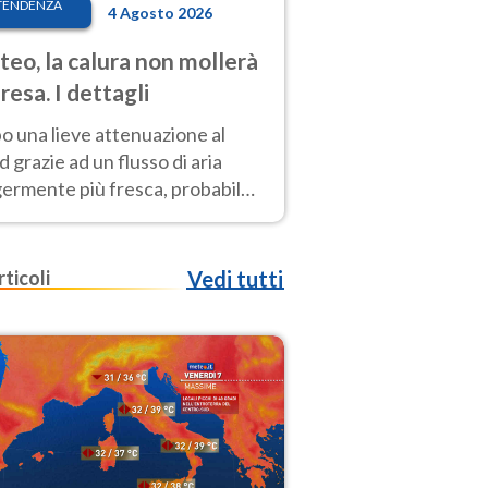
TENDENZA
4 Agosto 2026
eo, la calura non mollerà
presa. I dettagli
o una lieve attenuazione al
 grazie ad un flusso di aria
germente più fresca, probabile
o rinforzo dell’anticiclone
icano entro Ferragosto
rticoli
Vedi tutti