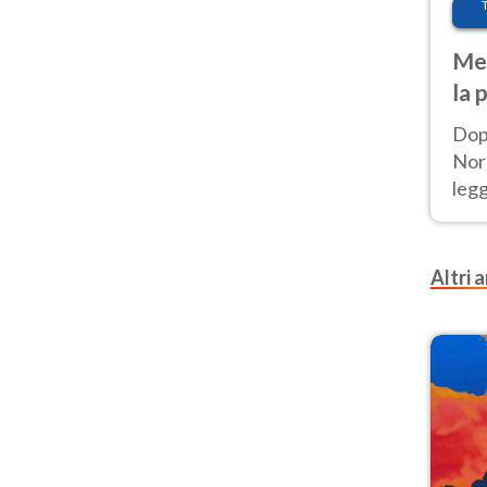
Met
la 
Dop
Nord
leg
nuov
afr
Altri a