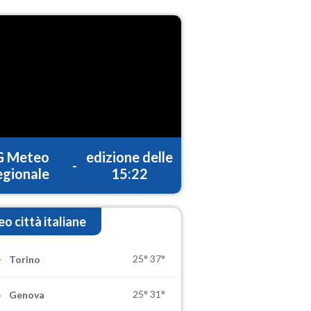
G Meteo
edizione delle
-
gionale
15:22
o città italiane
25°
37°
Torino
25°
31°
Genova