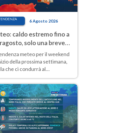
TENDENZA
6 Agosto 2026
eo: caldo estremo fino a
ragosto, solo una breve
sa. Ecco dove
tendenza meteo per il weekend
inizio della prossima settimana,
la che ci condurrà al
ragosto, vede ancora
perature molto elevate