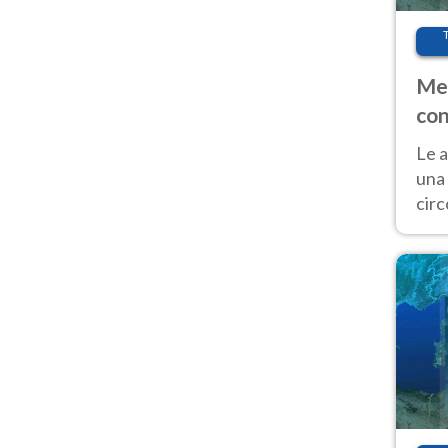
Met
con
Le a
una 
cir
del 
gior
Fer