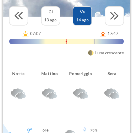
Gi
Ve
13 ago
14 ago
07:07
17:47
Luna crescente
Notte
Mattino
Pomeriggio
Sera
9
°
ore
78
%