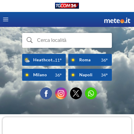
Heathcot...
Roma
11°
36°
Milano
Napoli
36°
34°