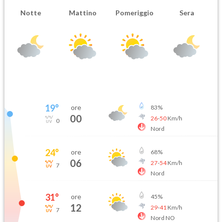
Notte
Mattino
Pomeriggio
Sera
19
°
ore
83
%
00
26
-
50
Km/h
0
Nord
24
°
ore
68
%
06
27
-
54
Km/h
7
Nord
31
°
ore
45
%
12
29
-
41
Km/h
7
Nord NO