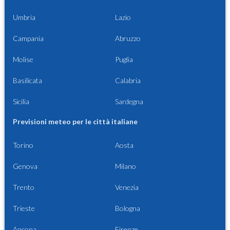
Umbria
Lazio
Campania
Abruzzo
Molise
Puglia
Basilicata
Calabria
Sicilia
Sardegna
Previsioni meteo per le città italiane
Torino
Aosta
Genova
Milano
Trento
Venezia
Trieste
Bologna
Ancona
Firenze