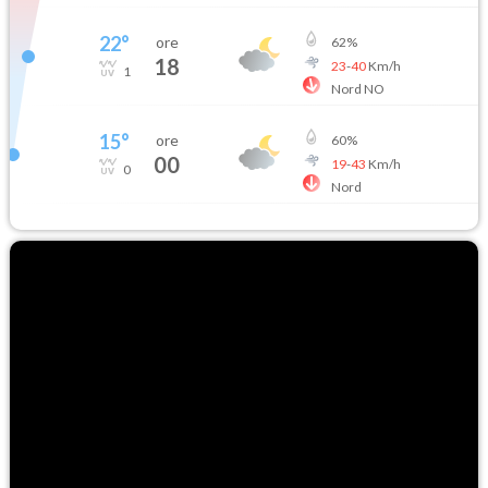
22
°
ore
62
%
18
23
-
40
Km/h
1
Nord NO
15
°
ore
60
%
00
19
-
43
Km/h
0
Nord