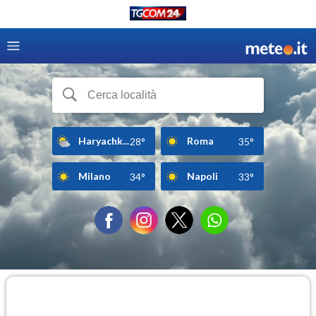
Haryachk...
Roma
28°
35°
Milano
Napoli
34°
33°