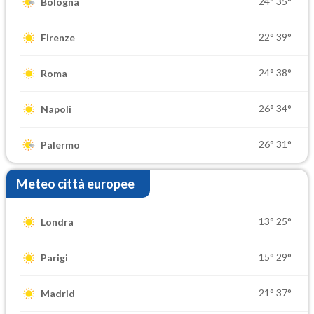
24°
35°
Bologna
22°
39°
Firenze
24°
38°
Roma
26°
34°
Napoli
26°
31°
Palermo
Meteo città europee
13°
25°
Londra
15°
29°
Parigi
21°
37°
Madrid