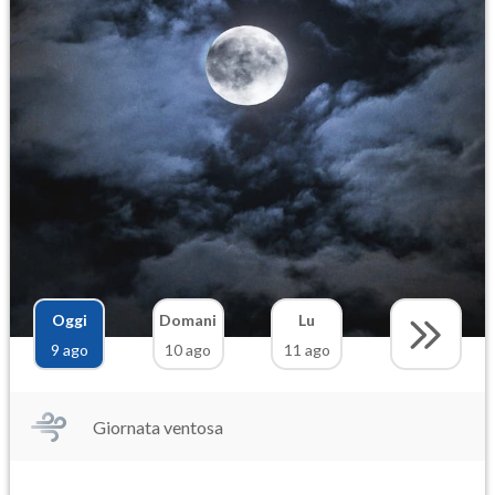
Oggi
Domani
Lu
9 ago
10 ago
11 ago
Giornata ventosa