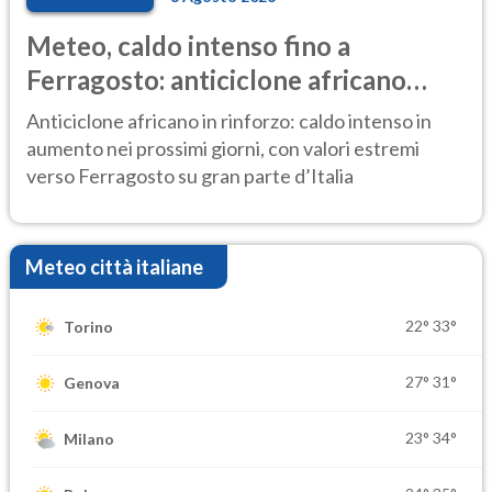
Meteo, caldo intenso fino a
Ferragosto: anticiclone africano
ancora protagonista
Anticiclone africano in rinforzo: caldo intenso in
aumento nei prossimi giorni, con valori estremi
verso Ferragosto su gran parte d’Italia
Meteo città italiane
22°
33°
Torino
27°
31°
Genova
23°
34°
Milano