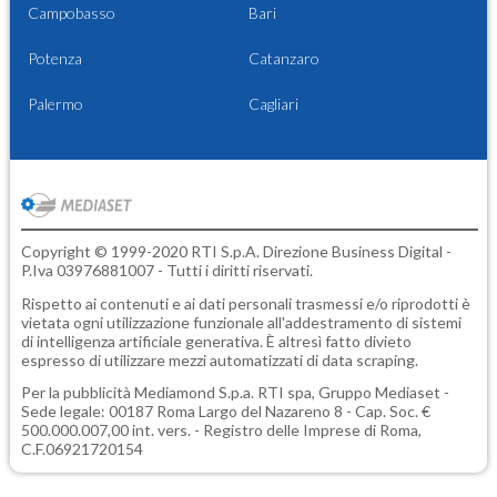
Campobasso
Bari
Potenza
Catanzaro
Palermo
Cagliari
Copyright © 1999-2020 RTI S.p.A. Direzione Business Digital -
P.Iva 03976881007 - Tutti i diritti riservati.
Rispetto ai contenuti e ai dati personali trasmessi e/o riprodotti è
vietata ogni utilizzazione funzionale all'addestramento di sistemi
di intelligenza artificiale generativa. È altresì fatto divieto
espresso di utilizzare mezzi automatizzati di data scraping.
Per la pubblicità
Mediamond S.p.a.
RTI spa, Gruppo Mediaset -
Sede legale: 00187 Roma Largo del Nazareno 8 - Cap. Soc. €
500.000.007,00 int. vers. - Registro delle Imprese di Roma,
C.F.06921720154