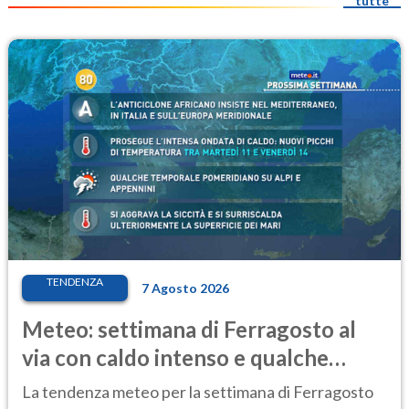
tutte
TENDENZA
7 Agosto 2026
Meteo: settimana di Ferragosto al
via con caldo intenso e qualche
temporale
La tendenza meteo per la settimana di Ferragosto