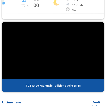
33
°
00
16
Km/h
0
Nord
TG Meteo Nazionale
-
edizione delle 18:48
Ultime news
Vedi