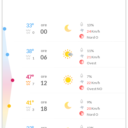
33
°
ore
13
%
00
24
Km/h
0
Nord O
38
°
ore
11
%
06
21
Km/h
1
Ovest
47
°
ore
7
%
12
22
Km/h
7
Ovest NO
41
°
ore
9
%
18
20
Km/h
3
Nord O
ore
12
%