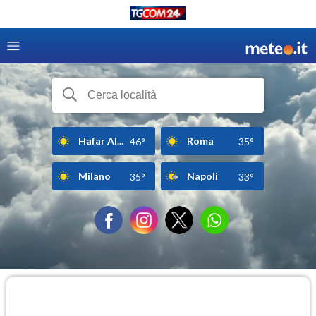
Hafar Al...
Roma
46°
35°
Milano
Napoli
35°
33°