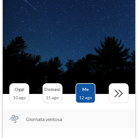
Oggi
Domani
Me
10 ago
11 ago
12 ago
Giornata ventosa