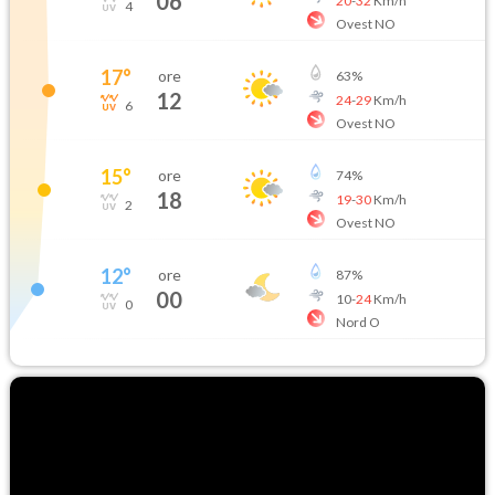
06
20
-
32
Km/h
4
Ovest NO
17
°
ore
63
%
12
24
-
29
Km/h
6
Ovest NO
15
°
ore
74
%
18
19
-
30
Km/h
2
Ovest NO
12
°
ore
87
%
00
10
-
24
Km/h
0
Nord O