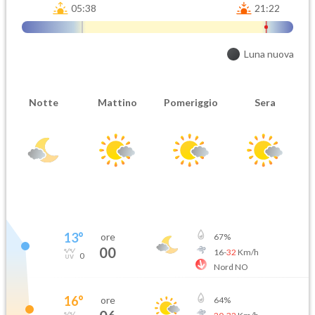
05:38
21:22
Luna nuova
Notte
Mattino
Pomeriggio
Sera
13
°
ore
67
%
00
16
-
32
Km/h
0
Nord NO
16
°
ore
64
%