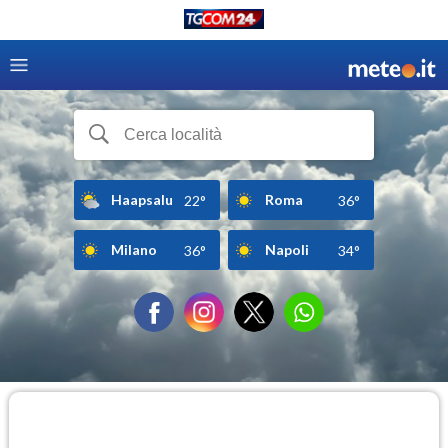
Haapsalu
Roma
22°
36°
Milano
Napoli
36°
34°