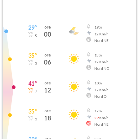
29
°
ore
19
%
00
12
Km/h
0
Nord NE
35
°
ore
13
%
06
12
Km/h
3
Nord NO
41
°
ore
10
%
12
17
Km/h
7
Nord O
35
°
ore
17
%
18
29
Km/h
2
Nord NE
ore
28
%