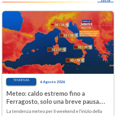
tutte
TENDENZA
6 Agosto 2026
Meteo: caldo estremo fino a
Ferragosto, solo una breve pausa.
Ecco dove
La tendenza meteo per il weekend e l'inizio della