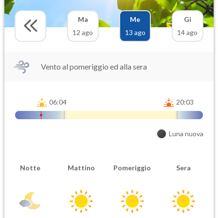
Ma
Me
Gi
12 ago
13 ago
14 ago
Vento al pomeriggio ed alla sera
06:04
20:03
Luna nuova
Notte
Mattino
Pomeriggio
Sera