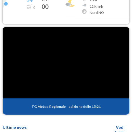
29
°
00
12
Km/h
0
Nord NO
TG Meteo Regionale
-
edizione delle 15:21
Ultime news
Vedi