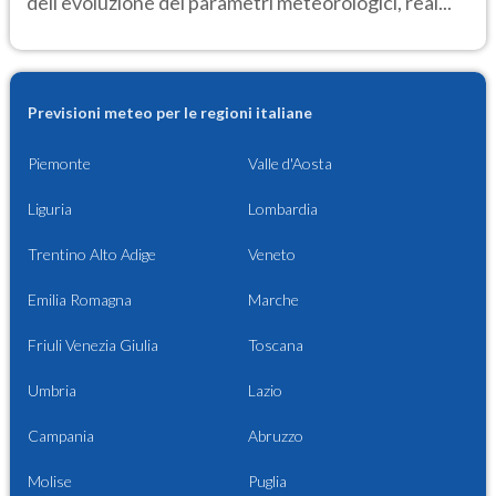
dell'evoluzione dei parametri meteorologici, real...
Previsioni meteo per le regioni italiane
Piemonte
Valle d'Aosta
Liguria
Lombardia
Trentino Alto Adige
Veneto
Emilia Romagna
Marche
Friuli Venezia Giulia
Toscana
Umbria
Lazio
Campania
Abruzzo
Molise
Puglia