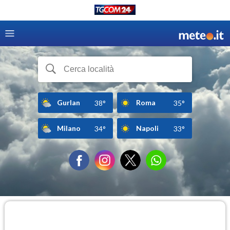
Gurlan
Roma
38°
35°
Milano
Napoli
34°
33°