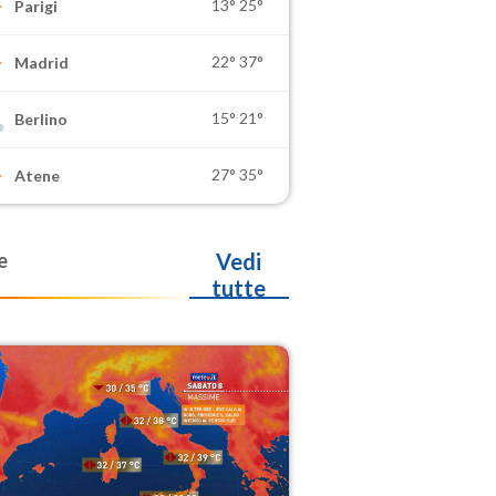
13°
25°
Parigi
22°
37°
Madrid
15°
21°
Berlino
27°
35°
Atene
e
Vedi
tutte