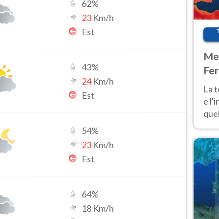
62
%
23
Km/h
Est
Met
43
%
Fer
24
Km/h
pau
La 
Est
e l'
quel
Fer
54
%
tem
23
Km/h
Est
64
%
18
Km/h