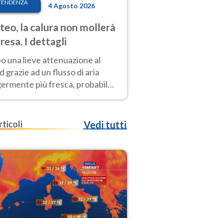
TENDENZA
4 Agosto 2026
eo, la calura non mollerà
presa. I dettagli
o una lieve attenuazione al
 grazie ad un flusso di aria
germente più fresca, probabile
o rinforzo dell’anticiclone
icano entro Ferragosto
rticoli
Vedi tutti