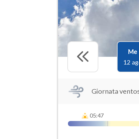
Me
12 ag
Giornata vento
05:47