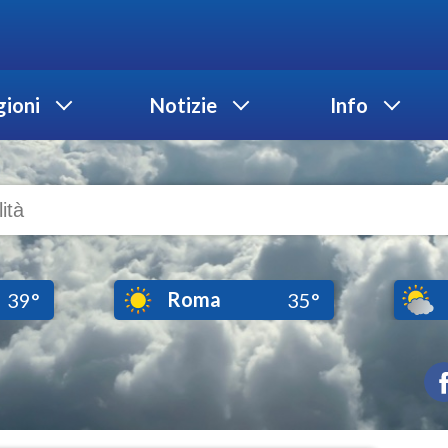
ioni
Notizie
Info
Roma
39°
35°