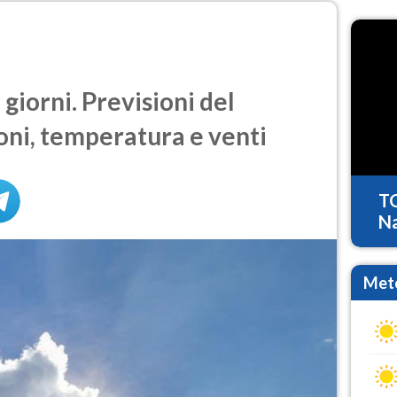
giorni. Previsioni del
oni, temperatura e venti
T
Na
Mete