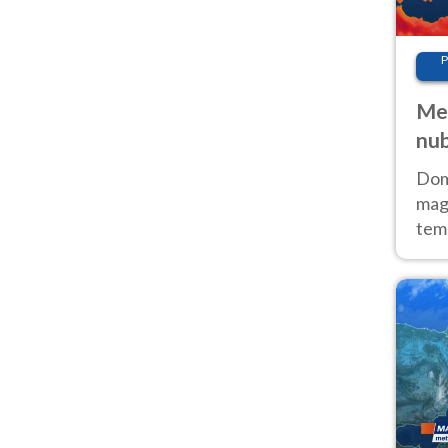
P
Met
nub
Sud
Doma
magg
temp
sem
prev