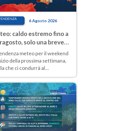
TENDENZA
6 Agosto 2026
eo: caldo estremo fino a
ragosto, solo una breve
sa. Ecco dove
tendenza meteo per il weekend
inizio della prossima settimana,
la che ci condurrà al
ragosto, vede ancora
perature molto elevate