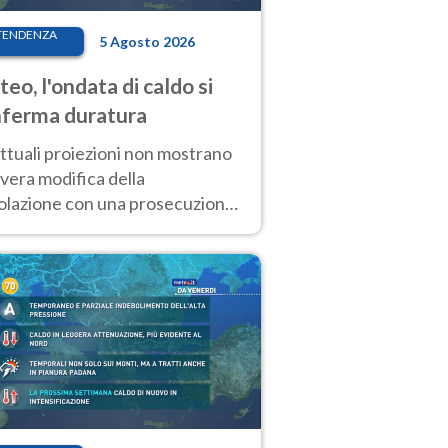
TENDENZA
5 Agosto 2026
eo, l'ondata di caldo si
ferma duratura
ttuali proiezioni non mostrano
vera modifica della
colazione con una prosecuzione
caldo fuori scala per molti
ni, compresa la settimana di
ragosto