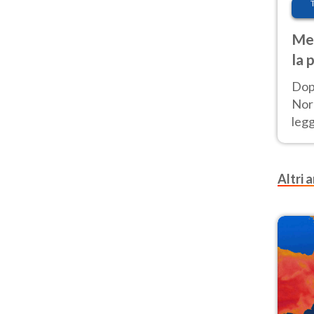
Met
la 
Dop
Nord
leg
nuov
afr
Altri a