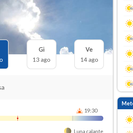
Gi
Ve
o
13 ago
14 ago
sa
Mete
19:30
Luna calante