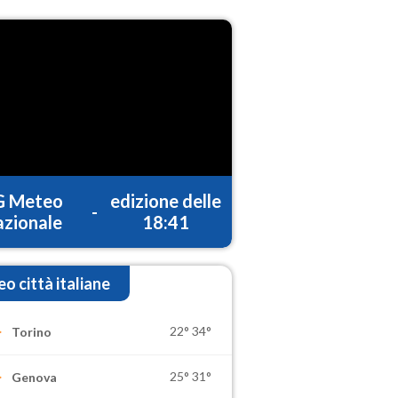
G Meteo
edizione delle
-
zionale
18:41
o città italiane
22°
34°
Torino
25°
31°
Genova