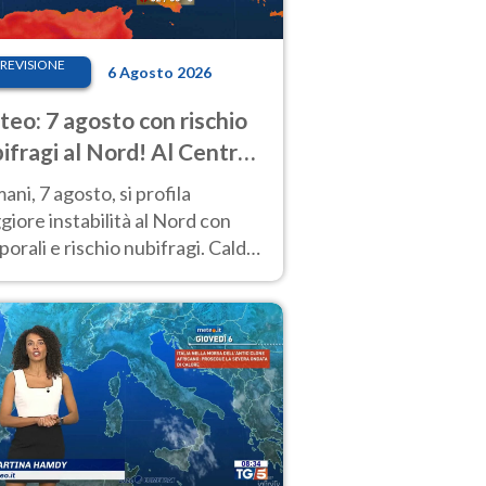
REVISIONE
6 Agosto 2026
eo: 7 agosto con rischio
ifragi al Nord! Al Centro-
 caldo estremo
ni, 7 agosto, si profila
iore instabilità al Nord con
orali e rischio nubifragi. Caldo
pre estremo al Centro-Sud. Le
isioni.