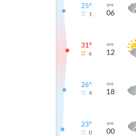
25
°
ore
06
1
31
°
ore
12
6
26
°
ore
18
4
23
°
ore
00
0