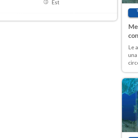
Est
Met
con
Le a
una 
cir
del 
gior
Fer