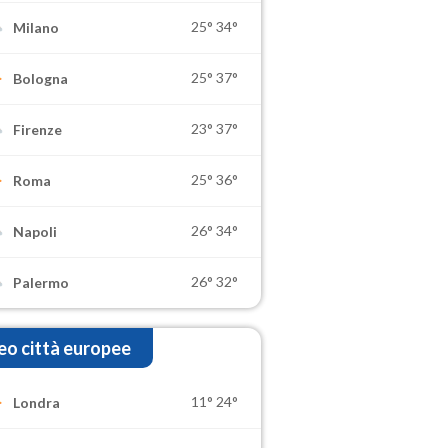
25°
34°
Milano
25°
37°
Bologna
23°
37°
Firenze
25°
36°
Roma
26°
34°
Napoli
26°
32°
Palermo
o città europee
11°
24°
Londra