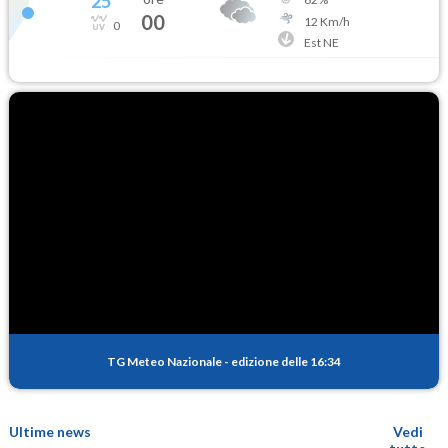
25
°
00
12
Km/h
0
Est NE
TG Meteo Nazionale
-
edizione delle 16:34
Ultime news
Vedi