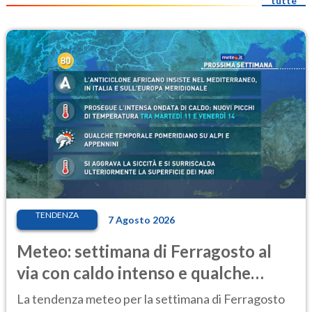
tutte
TENDENZA
7 Agosto 2026
Meteo: settimana di Ferragosto al
via con caldo intenso e qualche
temporale
La tendenza meteo per la settimana di Ferragosto