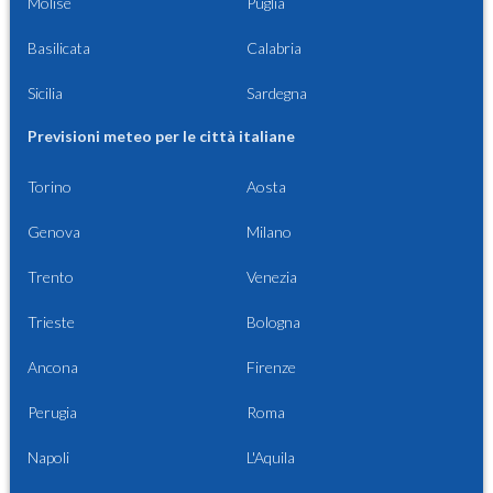
Molise
Puglia
Basilicata
Calabria
Sicilia
Sardegna
Previsioni meteo per le città italiane
Torino
Aosta
Genova
Milano
Trento
Venezia
Trieste
Bologna
Ancona
Firenze
Perugia
Roma
Napoli
L'Aquila