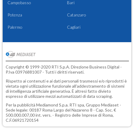
Campobasso
Bari
Potenza
Catanzaro
Palermo
Cagliari
Copyright © 1999-2020 RTI S.p.A. Direzione Business Digital -
P.Iva 03976881007 - Tutti i diritti riservati.
Rispetto ai contenuti e ai dati personali trasmessi e/o riprodotti è
vietata ogni utilizzazione funzionale all'addestramento di sistemi
di intelligenza artificiale generativa. È altresì fatto divieto
espresso di utilizzare mezzi automatizzati di data scraping.
Per la pubblicità
Mediamond S.p.a.
RTI spa, Gruppo Mediaset -
Sede legale: 00187 Roma Largo del Nazareno 8 - Cap. Soc. €
500.000.007,00 int. vers. - Registro delle Imprese di Roma,
C.F.06921720154