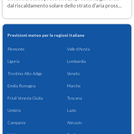
dal riscaldamento solare dello strato d'aria pross...
Previsioni meteo per le regioni italiane
Piemonte
Valle d'Aosta
Liguria
Lombardia
Trentino Alto Adige
Veneto
Emilia Romagna
Marche
Friuli Venezia Giulia
Toscana
Umbria
Lazio
Campania
Abruzzo