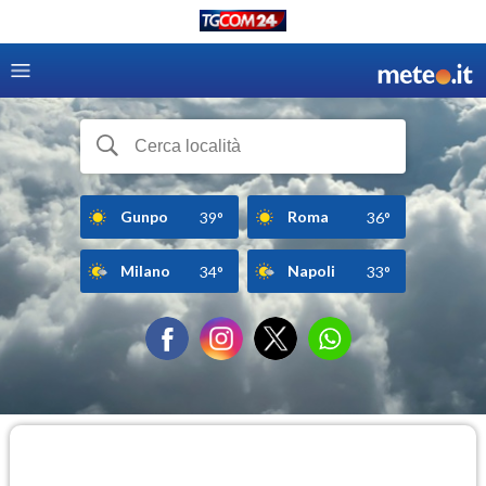
Gunpo
Roma
39°
36°
Milano
Napoli
34°
33°