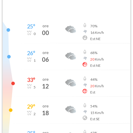
25
°
ore
70
%
00
16
Km/h
0
Est NE
26
°
ore
68
%
06
20
Km/h
1
Est NE
33
°
ore
44
%
12
20
Km/h
5
Est
29
°
ore
54
%
18
15
Km/h
2
Est SE
ore
62
%