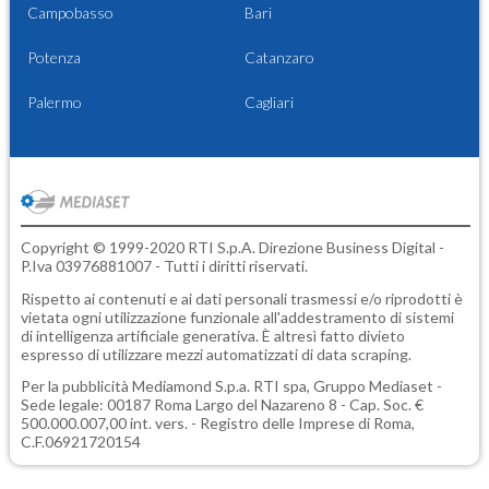
Campobasso
Bari
Potenza
Catanzaro
Palermo
Cagliari
Copyright © 1999-2020 RTI S.p.A. Direzione Business Digital -
P.Iva 03976881007 - Tutti i diritti riservati.
Rispetto ai contenuti e ai dati personali trasmessi e/o riprodotti è
vietata ogni utilizzazione funzionale all'addestramento di sistemi
di intelligenza artificiale generativa. È altresì fatto divieto
espresso di utilizzare mezzi automatizzati di data scraping.
Per la pubblicità
Mediamond S.p.a.
RTI spa, Gruppo Mediaset -
Sede legale: 00187 Roma Largo del Nazareno 8 - Cap. Soc. €
500.000.007,00 int. vers. - Registro delle Imprese di Roma,
C.F.06921720154