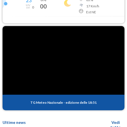
23
°
00
17
Km/h
0
Est NE
TG Meteo Nazionale
-
edizione delle 18:51
Ultime news
Vedi