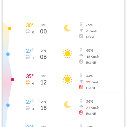
30
°
ore
69
%
00
6
Km/h
0
Nord E
27
°
ore
68
%
06
16
Km/h
1
Est NE
35
°
ore
44
%
12
22
Km/h
6
Est NE
27
°
ore
56
%
18
24
Km/h
4
Est NE
ore
63
%