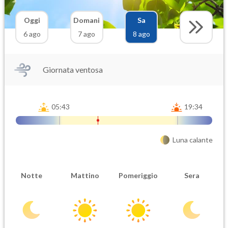
Oggi
Domani
Sa
6 ago
7 ago
8 ago
Giornata ventosa
05:43
19:34
Luna calante
Notte
Mattino
Pomeriggio
Sera