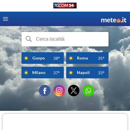
Gunpo
Roma
38°
35°
Milano
Napoli
37°
33°