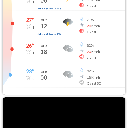
06
21
Km/h
1
Ovest
debole
(
1.4mm
-
47
%)
27
°
ore
71
%
12
20
Km/h
1
Ovest
debole
(
1.2mm
-
49
%)
26
°
ore
82
%
18
20
Km/h
1
Ovest
23
°
ore
92
%
00
18
Km/h
0
Ovest SO