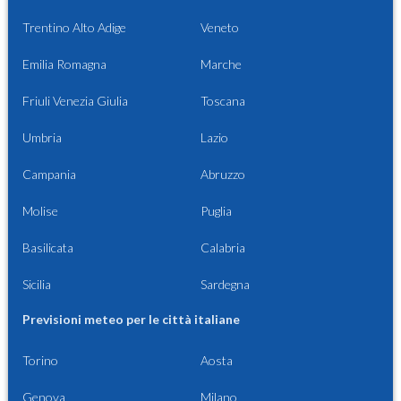
Trentino Alto Adige
Veneto
Emilia Romagna
Marche
Friuli Venezia Giulia
Toscana
Umbria
Lazio
Campania
Abruzzo
Molise
Puglia
Basilicata
Calabria
Sicilia
Sardegna
Previsioni meteo per le città italiane
Torino
Aosta
Genova
Milano