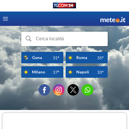
Guna
Roma
31°
35°
Milano
Napoli
37°
33°