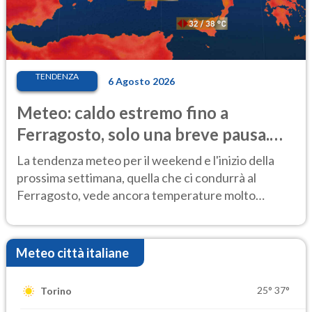
TENDENZA
6 Agosto 2026
Meteo: caldo estremo fino a
Ferragosto, solo una breve pausa.
Ecco dove
La tendenza meteo per il weekend e l'inizio della
prossima settimana, quella che ci condurrà al
Ferragosto, vede ancora temperature molto
elevate
Meteo città italiane
25°
37°
Torino