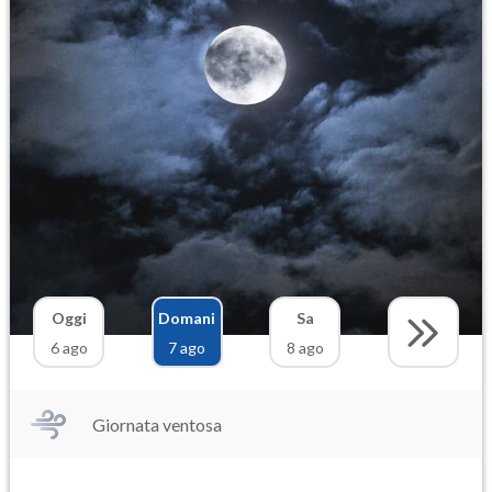
Oggi
Domani
Sa
6 ago
7 ago
8 ago
Giornata ventosa