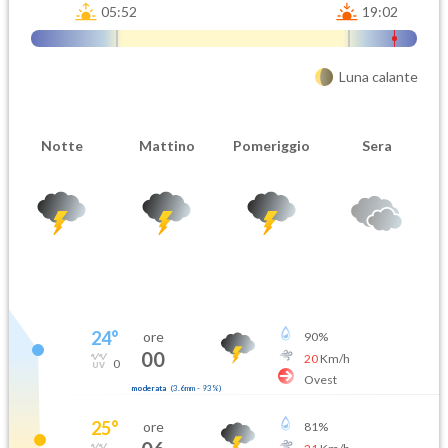
05:52
19:02
Luna calante
Notte
Mattino
Pomeriggio
Sera
24
°
ore
90
%
00
20
Km/h
0
Ovest
moderata
(
3.6mm
-
93
%)
25
°
ore
81
%