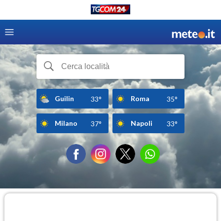
Guilin
Roma
33°
35°
Milano
Napoli
37°
33°