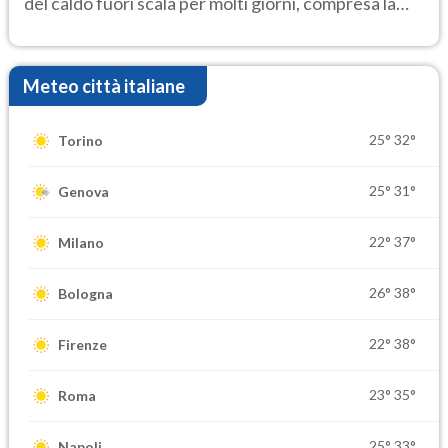
del caldo fuori scala per molti giorni, compresa la
settimana di Ferragosto
Meteo città italiane
25°
32°
Torino
25°
31°
Genova
22°
37°
Milano
26°
38°
Bologna
22°
38°
Firenze
23°
35°
Roma
25°
33°
Napoli