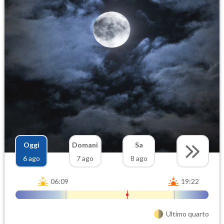
Oggi
Domani
Sa
6 ago
7 ago
8 ago
06:09
19:22
Ultimo quarto