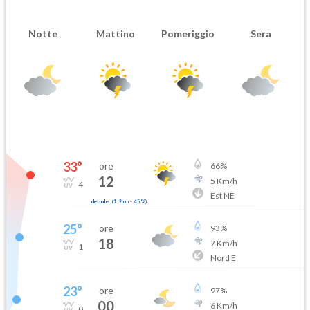
Notte
Mattino
Pomeriggio
Sera
33
°
ore
66
%
12
5
Km/h
4
Est NE
debole
(
1.9mm
-
45
%)
25
°
ore
93
%
18
7
Km/h
1
Nord E
23
°
ore
97
%
00
6
Km/h
0