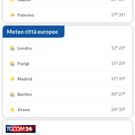
27°
31°
Palermo
Meteo città europee
12°
22°
Londra
15°
23°
Parigi
21°
35°
Madrid
20°
27°
Berlino
26°
33°
Atene