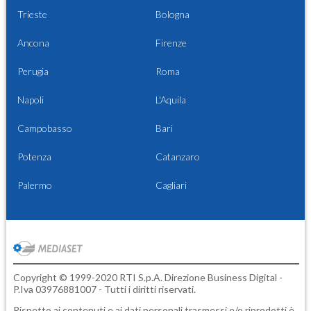
Trieste
Bologna
Ancona
Firenze
Perugia
Roma
Napoli
L'Aquila
Campobasso
Bari
Potenza
Catanzaro
Palermo
Cagliari
Copyright © 1999-2020 RTI S.p.A. Direzione Business Digital -
P.Iva 03976881007 - Tutti i diritti riservati.
Rispetto ai contenuti e ai dati personali trasmessi e/o riprodotti è