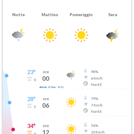
Notte
Mattino
Pomeriggio
Sera
23
°
ore
98
%
00
6
Km/h
0
Nord E
debole
(
0.8mm
-
41
%)
28
°
ore
79
%
06
7
Km/h
5
Nord E
34
°
ore
56
%
12
10
Km/h
6