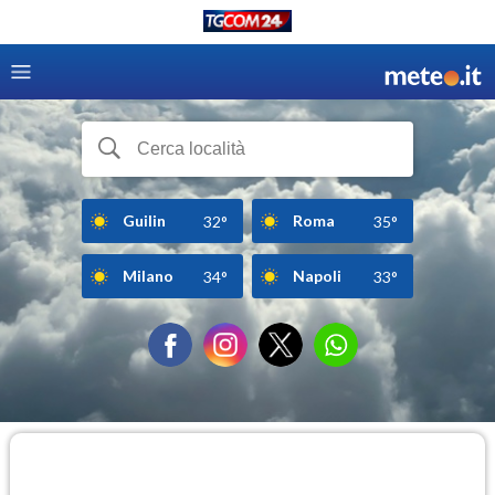
Guilin
Roma
32°
35°
Milano
Napoli
34°
33°