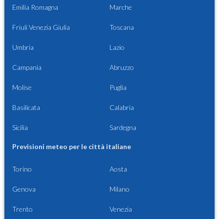
Emilia Romagna
Marche
Friuli Venezia Giulia
Toscana
Umbria
Lazio
Campania
Abruzzo
Molise
Puglia
Basilicata
Calabria
Sicilia
Sardegna
Previsioni meteo per le città italiane
Torino
Aosta
Genova
Milano
Trento
Venezia