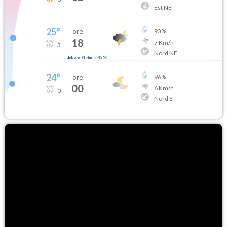
Est NE
25
°
ore
93
%
18
7
Km/h
3
Nord NE
debole
(
1.4mm
-
43
%)
24
°
ore
96
%
00
6
Km/h
0
Nord E