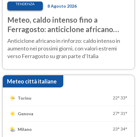
TENDENZA
8 Agosto 2026
Meteo, caldo intenso fino a
Ferragosto: anticiclone africano
ancora protagonista
Anticiclone africano in rinforzo: caldo intenso in
aumento nei prossimi giorni, con valori estremi
verso Ferragosto su gran parte d’Italia
Meteo città italiane
22°
33°
Torino
27°
31°
Genova
23°
34°
Milano