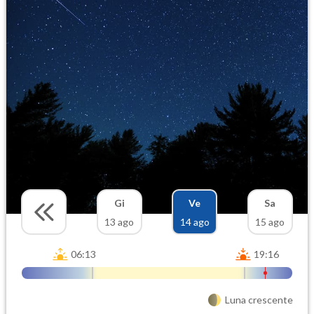
Gi
Ve
Sa
13 ago
14 ago
15 ago
06:13
19:16
Luna crescente