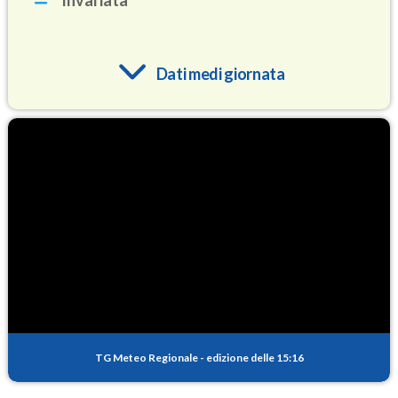
Invariata
Dati medi giornata
O3
69.7
(Ozono)
NO2
2.2
(Diossido di azoto)
SO2
0.2
(Anidride solforosa)
PM10
12.3
(Materia particolata)
TG Meteo Regionale
-
edizione delle 15:16
PM25