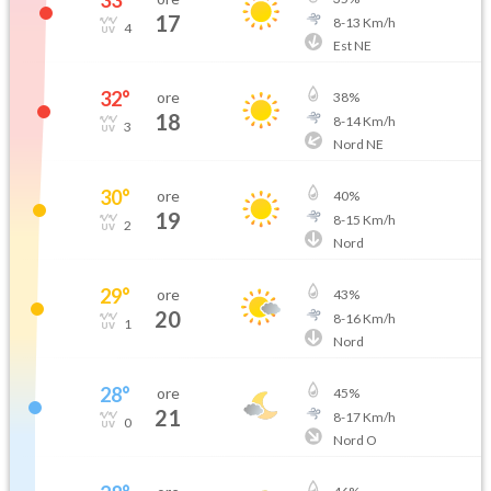
33
°
17
8
-
13
Km/h
4
Est NE
32
°
ore
38
%
18
8
-
14
Km/h
3
Nord NE
30
°
ore
40
%
19
8
-
15
Km/h
2
Nord
29
°
ore
43
%
20
8
-
16
Km/h
1
Nord
28
°
ore
45
%
21
8
-
17
Km/h
0
Nord O