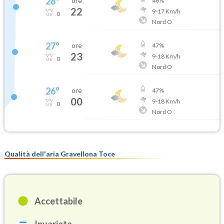
28
°
ore
46
%
22
9
-
17
Km/h
0
Nord O
27
°
ore
47
%
23
9
-
18
Km/h
0
Nord O
26
°
ore
47
%
00
9
-
18
Km/h
0
Nord O
Qualità dell'aria Gravellona Toce
Accettabile