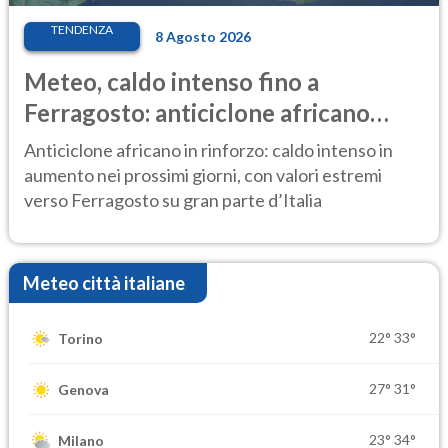
TENDENZA
8 Agosto 2026
Meteo, caldo intenso fino a
Ferragosto: anticiclone africano
ancora protagonista
Anticiclone africano in rinforzo: caldo intenso in
aumento nei prossimi giorni, con valori estremi
verso Ferragosto su gran parte d’Italia
Meteo città italiane
22°
33°
Torino
27°
31°
Genova
23°
34°
Milano