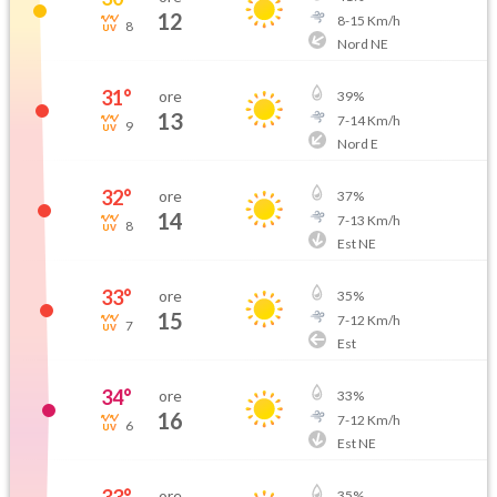
12
8
-
15
Km/h
8
Nord NE
31
°
ore
39
%
13
7
-
14
Km/h
9
Nord E
32
°
ore
37
%
14
7
-
13
Km/h
8
Est NE
33
°
ore
35
%
15
7
-
12
Km/h
7
Est
34
°
ore
33
%
16
7
-
12
Km/h
6
Est NE
ore
35
%