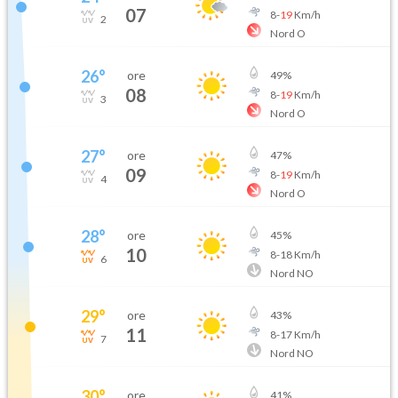
07
8
-
19
Km/h
2
Nord O
26
°
ore
49
%
08
8
-
19
Km/h
3
Nord O
27
°
ore
47
%
09
8
-
19
Km/h
4
Nord O
28
°
ore
45
%
10
8
-
18
Km/h
6
Nord NO
29
°
ore
43
%
11
8
-
17
Km/h
7
Nord NO
30
°
ore
41
%