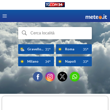
Gravello...
Roma
31°
35°
Milano
Napoli
34°
33°