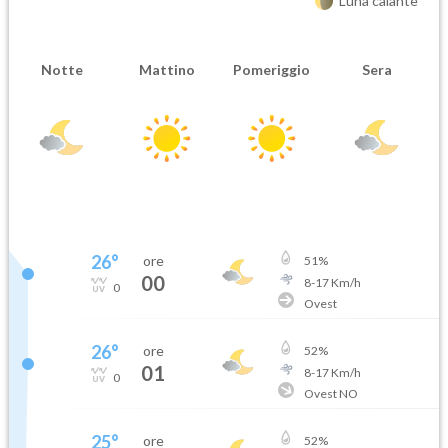
Luna calante
Notte
Mattino
Pomeriggio
Sera
26
°
ore
51
%
00
8
-
17
Km/h
0
Ovest
26
°
ore
52
%
01
8
-
17
Km/h
0
Ovest NO
25
°
ore
52
%