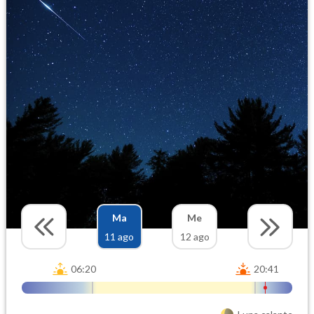
Ma
Me
11 ago
12 ago
06:20
20:41