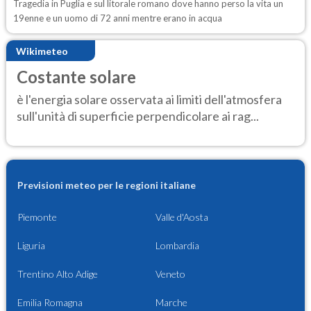
Tragedia in Puglia e sul litorale romano dove hanno perso la vita un
19enne e un uomo di 72 anni mentre erano in acqua
Wikimeteo
Costante solare
è l'energia solare osservata ai limiti dell'atmosfera
sull'unità di superficie perpendicolare ai rag...
Previsioni meteo per le regioni italiane
Piemonte
Valle d'Aosta
Liguria
Lombardia
Trentino Alto Adige
Veneto
Emilia Romagna
Marche