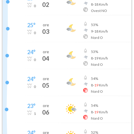
02
8
-
18
Km/h
0
Ovest NO
25
°
ore
53
%
03
9
-
18
Km/h
0
Nord O
24
°
ore
53
%
04
8
-
19
Km/h
0
Nord O
24
°
ore
54
%
05
8
-
19
Km/h
0
Nord O
23
°
ore
54
%
06
8
-
19
Km/h
1
Nord O
24
°
ore
52
%