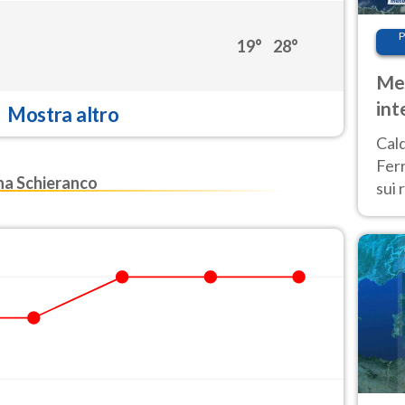
P
19°
28°
Met
int
Mostra altro
Tem
Cald
Ferr
a Schieranco
sui 
pros
vers