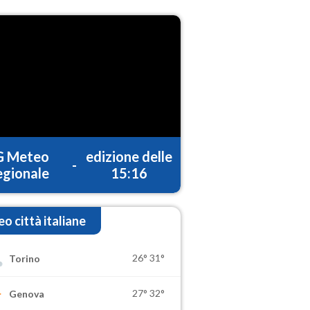
G Meteo
edizione delle
-
gionale
15:16
o città italiane
26°
31°
Torino
27°
32°
Genova