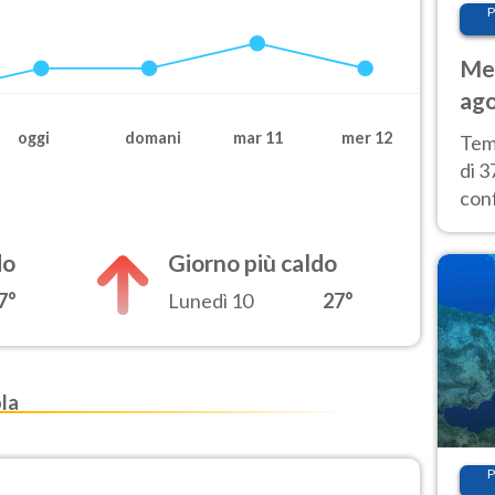
P
Met
ago
tem
oggi
domani
mar 11
mer 12
Tem
di 3
con
calu
wee
do
Giorno più caldo
7°
Lunedì 10
27°
ola
P