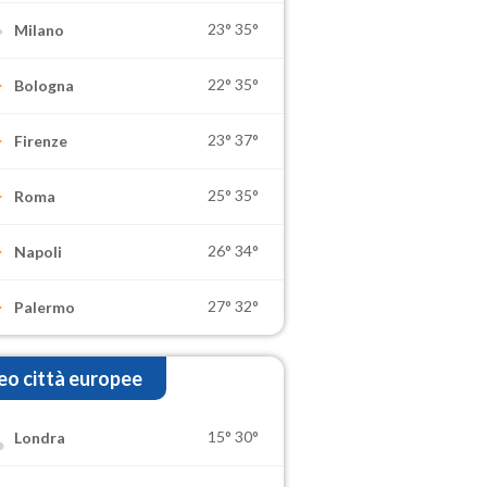
23°
35°
Milano
22°
35°
Bologna
23°
37°
Firenze
25°
35°
Roma
26°
34°
Napoli
27°
32°
Palermo
o città europee
15°
30°
Londra