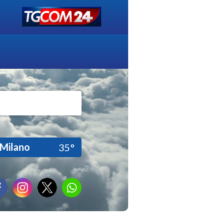
Milano
35°