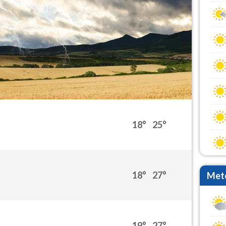
18°
25°
18°
27°
Mete
19°
27°