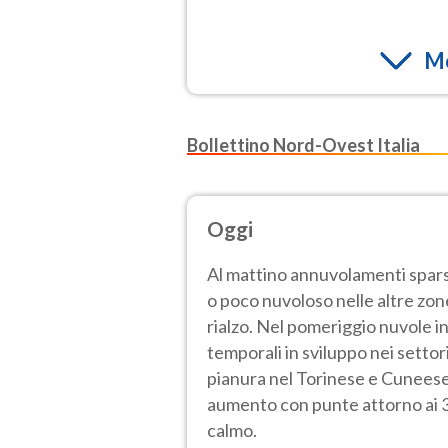
Mo
Bollettino Nord-Ovest Italia
Oggi
Al mattino annuvolamenti sparsi
o poco nuvoloso nelle altre zon
rialzo. Nel pomeriggio nuvole 
temporali in sviluppo nei settori
pianura nel Torinese e Cuneese
aumento con punte attorno ai 3
calmo.