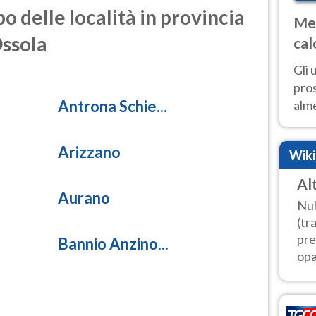
o delle località in provincia
Met
Ossola
cal
sem
Gli 
pros
Antrona Schie...
alm
con
inte
Arizzano
Wik
set
Al
Aurano
Nub
(tra
pre
Bannio Anzino...
opa