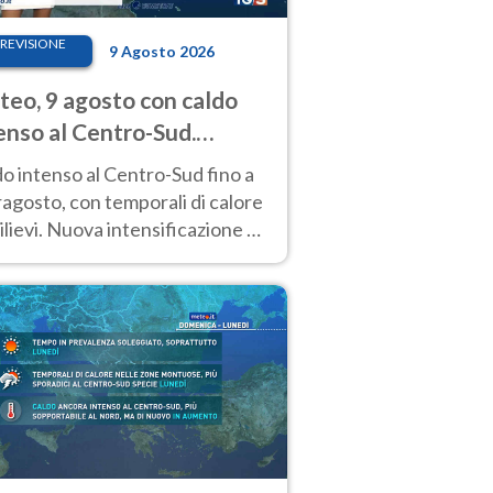
REVISIONE
9 Agosto 2026
eo, 9 agosto con caldo
enso al Centro-Sud.
porali sui rilievi
o intenso al Centro-Sud fino a
agosto, con temporali di calore
rilievi. Nuova intensificazione la
sima settimana, con valori
o i 40 °C.