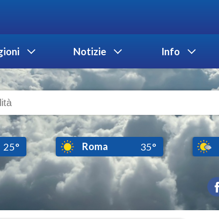
ioni
Notizie
Info
Roma
25°
35°