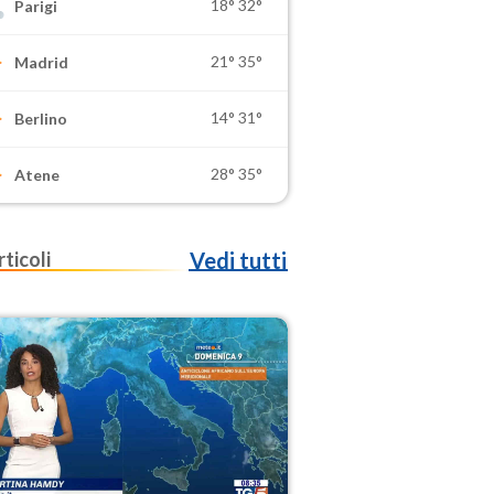
18°
32°
Parigi
21°
35°
Madrid
14°
31°
Berlino
28°
35°
Atene
rticoli
Vedi tutti