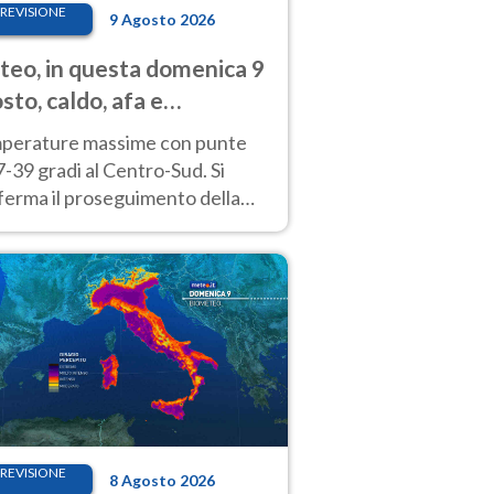
REVISIONE
9 Agosto 2026
eo, in questa domenica 9
sto, caldo, afa e
porali di calore
perature massime con punte
7-39 gradi al Centro-Sud. Si
ferma il proseguimento della
ra fino almeno a tutto il
kend di Ferragosto
REVISIONE
8 Agosto 2026