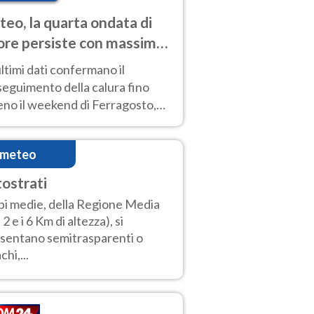
eo, la quarta ondata di
ore persiste con massime
pre molto elevate
ultimi dati confermano il
eguimento della calura fino
eno il weekend di Ferragosto,
 tendenza a una nuova
nsificazione prossima
imeteo
timana
tostrati
i medie, della Regione Media
 2 e i 6 Km di altezza), si
sentano semitrasparenti o
chi,...