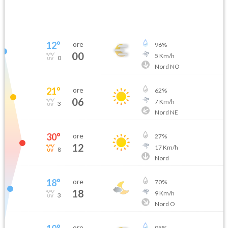
12
°
ore
96
%
00
5
Km/h
0
Nord NO
21
°
ore
62
%
06
7
Km/h
3
Nord NE
30
°
ore
27
%
12
17
Km/h
8
Nord
18
°
ore
70
%
18
9
Km/h
3
Nord O
ore
95
%