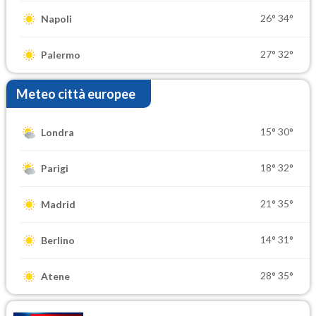
26°
34°
Napoli
27°
32°
Palermo
Meteo città europee
15°
30°
Londra
18°
32°
Parigi
21°
35°
Madrid
14°
31°
Berlino
28°
35°
Atene