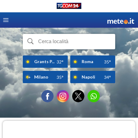
Grants P...
Roma
32°
35°
Milano
Napoli
35°
34°