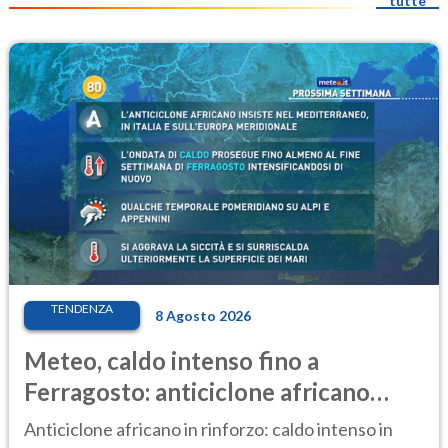
tutte
TENDENZA
8 Agosto 2026
Meteo, caldo intenso fino a
Ferragosto: anticiclone africano
ancora protagonista
Anticiclone africano in rinforzo: caldo intenso in