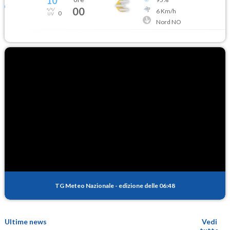
10
°
00
6
Km/h
0
Nord NO
TG Meteo Nazionale
-
edizione delle 06:48
Ultime news
Vedi