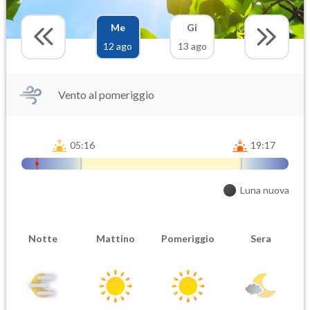
Me
Gi
12 ago
13 ago
Vento al pomeriggio
05:16
19:17
Luna nuova
Notte
Mattino
Pomeriggio
Sera