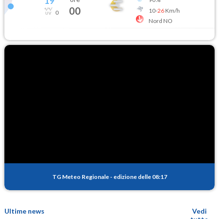
19
°
00
10
-
26
Km/h
0
Nord NO
TG Meteo Regionale
-
edizione delle 08:17
Ultime news
Vedi