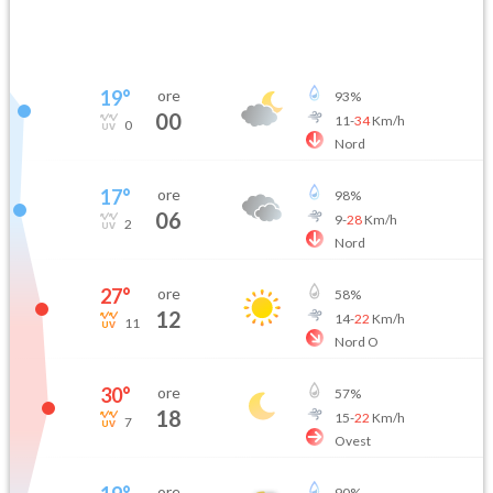
19
°
ore
93
%
00
11
-
34
Km/h
0
Nord
17
°
ore
98
%
06
9
-
28
Km/h
2
Nord
27
°
ore
58
%
12
14
-
22
Km/h
11
Nord O
30
°
ore
57
%
18
15
-
22
Km/h
7
Ovest
ore
90
%