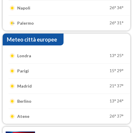
26°
34°
Napoli
26°
31°
Palermo
Meteo città europee
13°
25°
Londra
15°
29°
Parigi
21°
37°
Madrid
13°
24°
Berlino
26°
37°
Atene