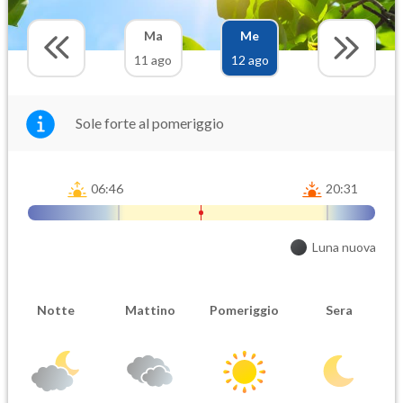
Ma
Me
11 ago
12 ago
Sole forte al pomeriggio
06:46
20:31
Luna nuova
Notte
Mattino
Pomeriggio
Sera