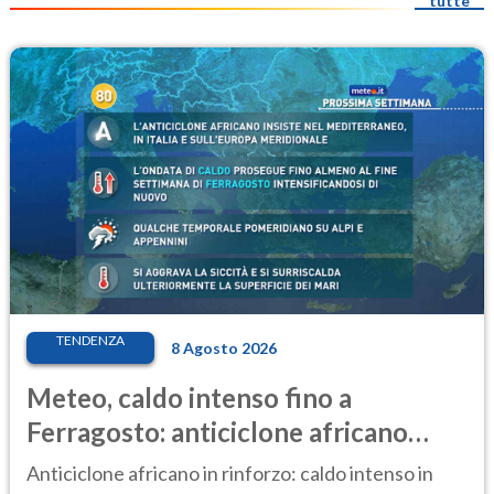
tutte
TENDENZA
8 Agosto 2026
Meteo, caldo intenso fino a
Ferragosto: anticiclone africano
ancora protagonista
Anticiclone africano in rinforzo: caldo intenso in