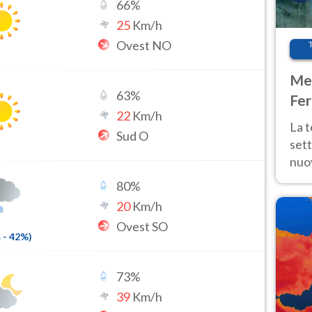
66
%
25
Km/h
Ovest NO
Met
63
%
Fer
22
Km/h
int
La 
Sud O
sett
nuov
11 e
80
%
anc
20
Km/h
Ovest SO
m
-
42
%)
73
%
39
Km/h