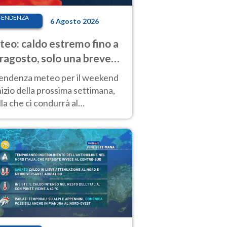
TENDENZA
6 Agosto 2026
eo: caldo estremo fino a
ragosto, solo una breve
sa. Ecco dove
tendenza meteo per il weekend
inizio della prossima settimana,
la che ci condurrà al
ragosto, vede ancora
perature molto elevate