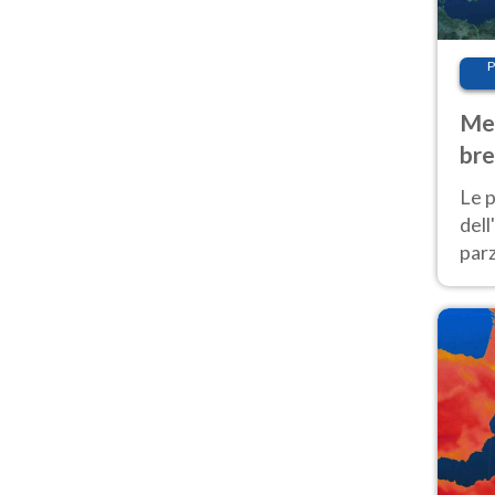
P
Met
bre
Nor
Le p
dell
parz
al 
40 g