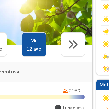
Me
o
12 ago
 ventosa
Mete
21:50
Luna nuova