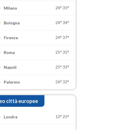
24°
35°
Milano
24°
34°
Bologna
24°
37°
Firenze
25°
35°
Roma
25°
33°
Napoli
26°
32°
Palermo
o città europee
12°
25°
Londra