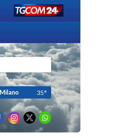
Milano
35°