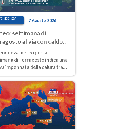
TENDENZA
7 Agosto 2026
eo: settimana di
ragosto al via con caldo
enso e qualche temporale
tendenza meteo per la
imana di Ferragosto indica una
a impennata della calura tra
 14 agosto, con nuovi rialzi
he al Nord.