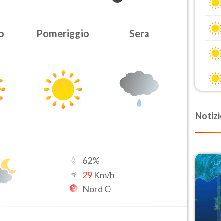
o
Pomeriggio
Sera
Notizi
62
%
29
Km/h
Nord O