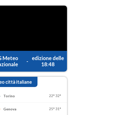
G Meteo
edizione delle
-
zionale
18:48
o città italiane
22°
32°
Torino
25°
31°
Genova