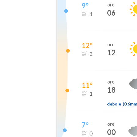
9
°
ore
06
1
12
°
ore
12
3
ore
11
°
18
1
debole
(
0.6m
7
°
ore
00
0