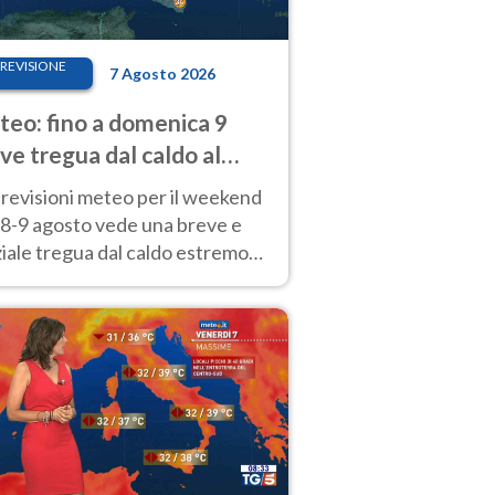
REVISIONE
7 Agosto 2026
eo: fino a domenica 9
ve tregua dal caldo al
d! Altrove calura e afa
revisioni meteo per il weekend
'8-9 agosto vede una breve e
iale tregua dal caldo estremo
Nord mentre altrove persistono
radi.