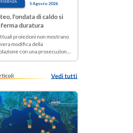
TENDENZA
5 Agosto 2026
eo, l'ondata di caldo si
ferma duratura
ttuali proiezioni non mostrano
vera modifica della
colazione con una prosecuzione
caldo fuori scala per molti
ni, compresa la settimana di
ragosto
rticoli
Vedi tutti