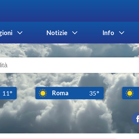
ioni
Notizie
Info
Roma
11°
35°