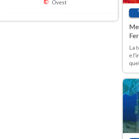
Ovest
Met
Fer
pau
La 
e l'
quel
Fer
tem