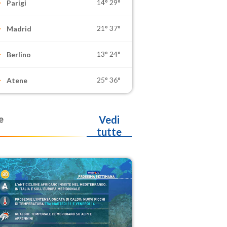
14°
29°
Parigi
21°
37°
Madrid
13°
24°
Berlino
25°
36°
Atene
e
Vedi
tutte