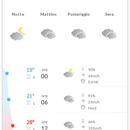
Notte
Mattino
Pomeriggio
Sera
18
°
ore
90
%
00
6
Km/h
0
Est NE
21
°
ore
81
%
06
2
Km/h
1
Nord
28
°
ore
66
%
12
13
Km/h
5