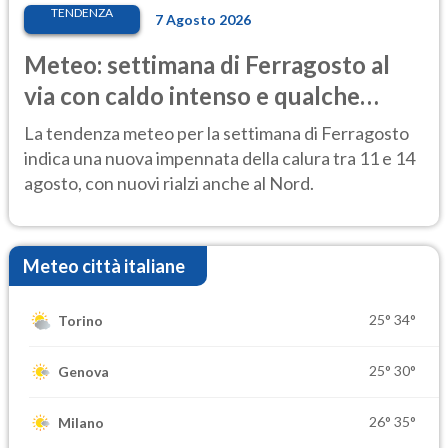
TENDENZA
7 Agosto 2026
Meteo: settimana di Ferragosto al
via con caldo intenso e qualche
temporale
La tendenza meteo per la settimana di Ferragosto
indica una nuova impennata della calura tra 11 e 14
agosto, con nuovi rialzi anche al Nord.
Meteo città italiane
25°
34°
Torino
25°
30°
Genova
26°
35°
Milano