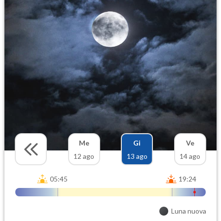
Me
Gi
Ve
12 ago
13 ago
14 ago
05:45
19:24
Luna nuova