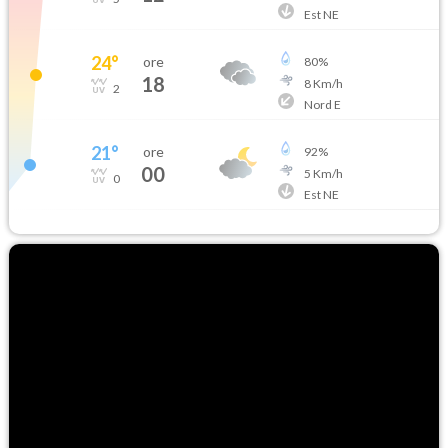
Est NE
24
°
ore
80
%
18
8
Km/h
2
Nord E
21
°
ore
92
%
00
5
Km/h
0
Est NE