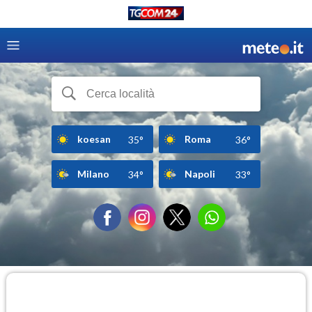
koesan
Roma
35°
36°
Milano
Napoli
34°
33°