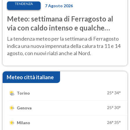
TENDENZA
7 Agosto 2026
Meteo: settimana di Ferragosto al
via con caldo intenso e qualche
temporale
La tendenza meteo per la settimana di Ferragosto
indica una nuova impennata della calura tra 11 e 14
agosto, con nuovi rialzi anche al Nord.
Meteo città italiane
25°
34°
Torino
25°
30°
Genova
26°
35°
Milano