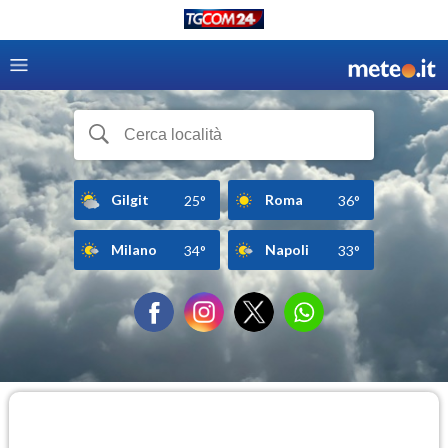
Gilgit
Roma
25°
36°
Milano
Napoli
34°
33°