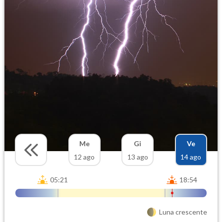
Me
Gi
Ve
12 ago
13 ago
14 ago
05:21
18:54
Luna crescente