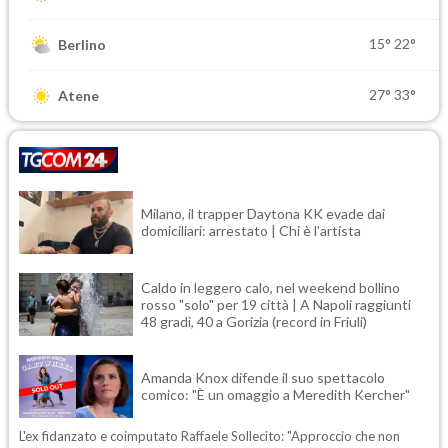
15°
22°
Berlino
27°
33°
Atene
Milano, il trapper Daytona KK evade dai
domiciliari: arrestato | Chi è l'artista
Caldo in leggero calo, nel weekend bollino
rosso "solo" per 19 città | A Napoli raggiunti
48 gradi, 40 a Gorizia (record in Friuli)
Amanda Knox difende il suo spettacolo
comico: "È un omaggio a Meredith Kercher"
L'ex fidanzato e coimputato Raffaele Sollecito: "Approccio che non