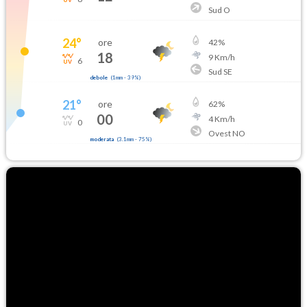
Sud O
24
°
ore
42
%
18
9
Km/h
6
Sud SE
debole
(
1mm
-
39
%)
21
°
ore
62
%
00
4
Km/h
0
Ovest NO
moderata
(
3.1mm
-
75
%)