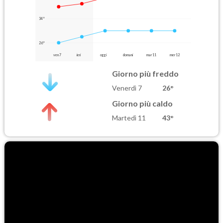
34°
26°
ven 7
ieri
oggi
domani
mar 11
mer 12
Giorno più freddo
Venerdì 7
26°
Giorno più caldo
Martedì 11
43°