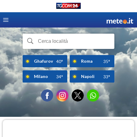
Ghafurov
Roma
40°
35°
Milano
Napoli
34°
33°