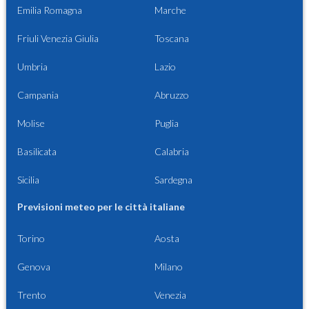
Emilia Romagna
Marche
Friuli Venezia Giulia
Toscana
Umbria
Lazio
Campania
Abruzzo
Molise
Puglia
Basilicata
Calabria
Sicilia
Sardegna
Previsioni meteo per le città italiane
Torino
Aosta
Genova
Milano
Trento
Venezia