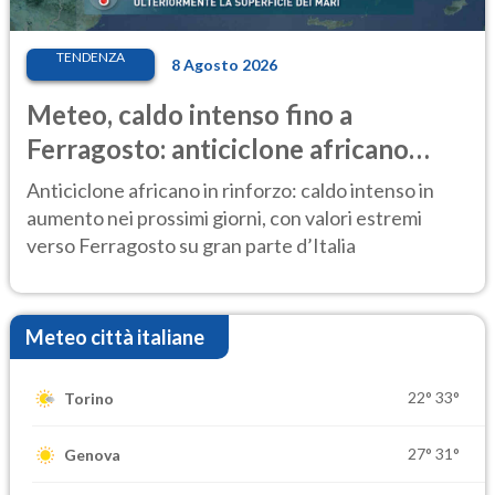
TENDENZA
8 Agosto 2026
Meteo, caldo intenso fino a
Ferragosto: anticiclone africano
ancora protagonista
Anticiclone africano in rinforzo: caldo intenso in
aumento nei prossimi giorni, con valori estremi
verso Ferragosto su gran parte d’Italia
Meteo città italiane
22°
33°
Torino
27°
31°
Genova