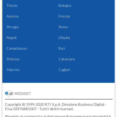
Trieste
Bologna
Ancona
Firenze
Perugia
Roma
Napoli
L'Aquila
Campobasso
Bari
Potenza
Catanzaro
Palermo
Cagliari
Copyright © 1999-2020 RTI S.p.A. Direzione Business Digital -
P.Iva 03976881007 - Tutti i diritti riservati.
Rispetto ai contenuti e ai dati personali trasmessi e/o riprodotti è